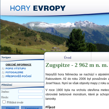
Úvod
Navigace
Zugspitze - 2 962 m n. m
OBECNÉ INFORMACE
POPIS VÝSTUPU
FOTOGALERIE
Nejvyšší hora Německa se nachází v alpském
PŘEDPOVĚĎ POČASÍ
Rakouskem. Až do roku 2006 byl považován za 
Josef Naus. Nyní se však objevily mapy z roku as
Přihlášení
V roce 1900 byla na vrcholu otevřena meteo
Jméno:
obrovské betonové monstrum, které je schopno
Heslo:
lanovky.
Přihlásit trvale
Příjezd