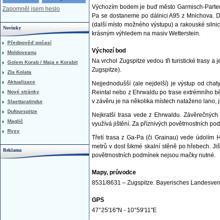
Výchozím bodem je buď město Garmisch-Parte
Zapomněl jsem heslo
Pa se dostaneme po dálnici A95 z Mnichova. D
(další místo možného výstupu) a rakouské silnic
Novinky
krásným výhledem na masiv Wetterstein.
Předpověď počasí
Výchozí bod
Moldoveanu
Na vrchol Zugspitze vedou tři turistické trasy a
Golem Korab / Maja e Korabit
Zugspitze).
Zla Kolata
Aktualizace
Nejjednodušší (ale nejdelší) je výstup od cha
Nové stránky
Reintal nebo z Ehrwaldu po trase extrémního bě
v závěru je na několika místech nataženo lano, ji
Slaettaratindur
Dufourspitze
Nejkratší trasa vede z Ehrwaldu. Závěrečných 
Maglič
využívá jištění. Za příznivých povětrnostních po
Rysy
Třetí trasa z Ga-Pa (či Grainau) vede údolím 
metrů v dost šikmé skalní stěně po hřebech. Jiš
Reklama
povětrnostních podmínek nejsou mačky nutné.
Mapy, průvodce
8531/8631 – Zugspitze. Bayerisches Landesv
GPS
47°25'16"N - 10°59'11"E