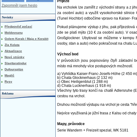
Příjezd
Zapomněl jsem heslo
Na vrcholek lze zamířit z východní strany a z ji
za osobní auto) a využít vysokohorské silnic
Novinky
(Tunel Hochtor) odbočíme vpravo na Kaiser- Fr
Předpověď počasí
Pokud plánujeme výstup z jihu, pak příjezdová ce
zde se platí mýto (10 € za osobní auto). V os
Moldoveanu
Großglockner. Ubytovat se můžeme v kempu N
Golem Korab / Maja e Korabit
osoby, stan a auto) nebo pokračovat na chatu L
Zla Kolata
Aktualizace
Výchozí bod
Nové stránky
V průvodcích jsou popisovány čtyři základní b
Slaettaratindur
místo má mnohdy více postupových možností.
Dufourspitze
a) Vyhlídka Kaiser-Franc-Josefs-Höhe (2 450 m
Maglič
b) Chata Glocknerhaus (2 132 m)
c) Obec Heiligenblut (1 288 m)
Rysy
d) Chata Lucknerhaus (1 918 m)
Všechny tyto trasy končí na chatě Adlersruhe 
Reklama
cestou na vrchol.
Druhou možností výstupu na vrchol je cesta "hř
Nejvíce využívaná je jižní trasa z Kalsu od chat
Mapy, průvodce
Serie Wandern + Freizeit spezial, WK 5181