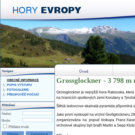
Úvod
Navigace
Grossglockner - 3 798 m 
OBECNÉ INFORMACE
POPIS VÝSTUPU
FOTOGALERIE
Grossglockner je nejvyšší hora Rakouska, která 
PŘEDPOVĚĎ POČASÍ
na hranicích spolkových zemí Korutany a Tyrols
Přihlášení
Štíhlá ledovcovo-skalnatá pyramida připomíná s
Jméno:
Jako první vystoupil na vrchol Großglockneru 28
zorganizována na popud biskupa Franz-Xaver
Heslo:
vrcholové skupiny byli bratři Martin a Sepp Klotz
Přihlásit trvale