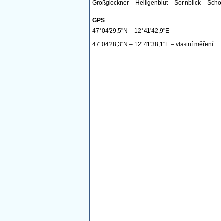
Großglockner – Heiligenblut – Sonnblick – Schob
GPS
47°04'29,5"N – 12°41'42,9"E
47°04'28,3"N – 12°41'38,1"E – vlastní měření