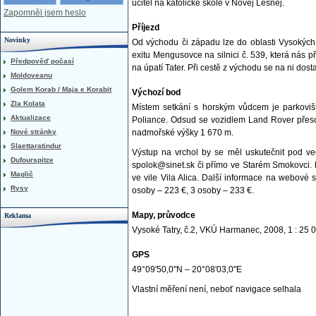
učitel na katolické škole v Novej Lesnej.
Zapomněl jsem heslo
Příjezd
Novinky
Od východu či západu lze do oblasti Vysokých 
exitu Mengusovce na silnici č. 539, která nás 
Předpověď počasí
na úpatí Tater. Při cestě z východu se na ni dos
Moldoveanu
Golem Korab / Maja e Korabit
Výchozí bod
Zla Kolata
Místem setkání s horským vůdcem je parkoviště
Aktualizace
Poliance. Odsud se vozidlem Land Rover přes
Nové stránky
nadmořské výšky 1 670 m.
Slaettaratindur
Výstup na vrchol by se měl uskutečnit pod v
Dufourspitze
spolok@sinet.sk či přímo ve Starém Smokovci.
Maglič
ve vile Vila Alica. Další informace na webové 
Rysy
osoby – 223 €, 3 osoby – 233 €.
Mapy, průvodce
Reklama
Vysoké Tatry, č.2, VKÚ Harmanec, 2008, 1 : 25 
GPS
49°09'50,0"N – 20°08'03,0"E
Vlastní měření není, neboť navigace selhala