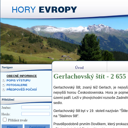
Úvod
Navigace
Gerlachovský štít - 2 655
OBECNÉ INFORMACE
POPIS VÝSTUPU
FOTOGALERIE
Gerlachovský štít, zvaný též Gerlach, je nejv
PŘEDPOVĚĎ POČASÍ
nejvyšší horou Československa. Hora je pojm
území patří. Leží v jihovýchodní rozsoše Zadné
Přihlášení
sedlo.
Jméno:
Gerlachovský štít byl v 19. století nazýván "Ští
Heslo:
na "Stalinov štít".
Přihlásit trvale
Pravděpodobně prvním člověkem, který prokazate