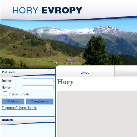
Úvod
Přihlášení
Hory
Jméno:
Heslo:
Přihlásit trvale
Zapomněl jsem heslo
Reklama