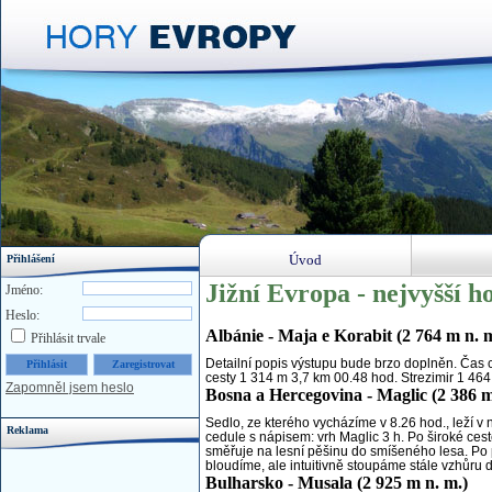
Úvod
Přihlášení
Jižní Evropa - nejvyšší h
Jméno:
Heslo:
Albánie - Maja e Korabit (2 764 m n. 
Přihlásit trvale
Detailní popis výstupu bude brzo doplněn. Čas 
cesty 1 314 m 3,7 km 00.48 hod. Strezimir 1 464
Zapomněl jsem heslo
Bosna a Hercegovina - Maglic (2 386 m
Sedlo, ze kterého vycházíme v 8.26 hod., leží v
Reklama
cedule s nápisem: vrh Maglic 3 h. Po široké ce
směřuje na lesní pěšinu do smíšeného lesa. Po p
bloudíme, ale intuitivně stoupáme stále vzhůru d
Bulharsko - Musala (2 925 m n. m.)