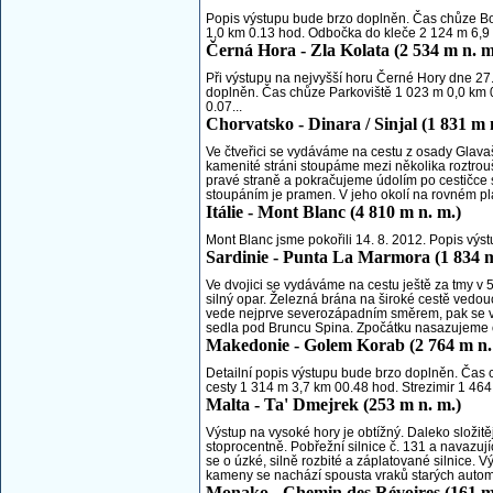
Popis výstupu bude brzo doplněn. Čas chůze Bo
1,0 km 0.13 hod. Odbočka do kleče 2 124 m 6,9 
Černá Hora - Zla Kolata (2 534 m n. m
Při výstupu na nejvyšší horu Černé Hory dne 27.
doplněn. Čas chůze Parkoviště 1 023 m 0,0 km 
0.07...
Chorvatsko - Dinara / Sinjal (1 831 m 
Ve čtveřici se vydáváme na cestu z osady Glava
kamenité stráni stoupáme mezi několika roztro
pravé straně a pokračujeme údolím po cestičce 
stoupáním je pramen. V jeho okolí na rovném plá
Itálie - Mont Blanc (4 810 m n. m.)
Mont Blanc jsme pokořili 14. 8. 2012. Popis výs
Sardinie - Punta La Marmora (1 834 m
Ve dvojici se vydáváme na cestu ještě za tmy v
silný opar. Železná brána na široké cestě vedouc
vede nejprve severozápadním směrem, pak se vel
sedla pod Bruncu Spina. Zpočátku nasazujeme os
Makedonie - Golem Korab (2 764 m n.
Detailní popis výstupu bude brzo doplněn. Čas 
cesty 1 314 m 3,7 km 00.48 hod. Strezimir 1 464
Malta - Ta' Dmejrek (253 m n. m.)
Výstup na vysoké hory je obtížný. Daleko složitěj
stoprocentně. Pobřežní silnice č. 131 a navazu
se o úzké, silně rozbité a záplatované silnice. 
kameny se nachází spousta vraků starých automo
Monako - Chemin des Révoires (161 m