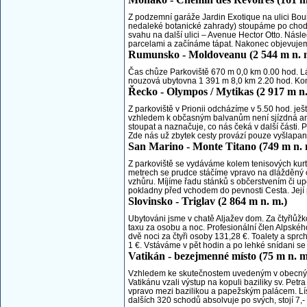
Z podzemní garáže Jardin Exotique na ulici Bou
nedaleké botanické zahrady) stoupáme po chodn
svahu na další ulici – Avenue Hector Otto. Násl
parcelami a začínáme tápat. Nakonec objevujeme
Rumunsko - Moldoveanu (2 544 m n. 
Čas chůze Parkoviště 670 m 0,0 km 0.00 hod. Lá
nouzová ubytovna 1 391 m 8,0 km 2.20 hod. Kon
Řecko - Olympos / Mytikas (2 917 m n.
Z parkoviště v Prionii odcházíme v 5.50 hod. ješ
vzhledem k občasným balvanům není sjízdná ani
stoupat a naznačuje, co nás čeká v další části. 
Zde nás už zbytek cesty provází pouze vyšlapaný
San Marino - Monte Titano (749 m n. 
Z parkoviště se vydáváme kolem tenisových kurt
metrech se prudce stáčíme vpravo na dlážděný 
vzhůru. Míjíme řadu stánků s občerstvením či u
pokladny před vchodem do pevnosti Cesta. Její pr
Slovinsko - Triglav (2 864 m n. m.)
Ubytováni jsme v chatě Aljažev dom. Za čtyřlůžk
taxu za osobu a noc. Profesionální člen Alpskéh
dvě noci za čtyři osoby 131,28 €. Toalety a sprc
1 €. Vstáváme v pět hodin a po lehké snídani se 
Vatikán - bezejmenné místo (75 m n. m
Vzhledem ke skutečnostem uvedeným v obecných 
Vatikánu vzali výstup na kopuli baziliky sv. Pet
vpravo mezi bazilikou a papežským palácem. Lís
dalších 320 schodů absolvuje po svých, stojí 7,- €