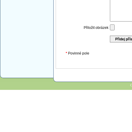
Přiložit obrázek
*
Povinné pole
C