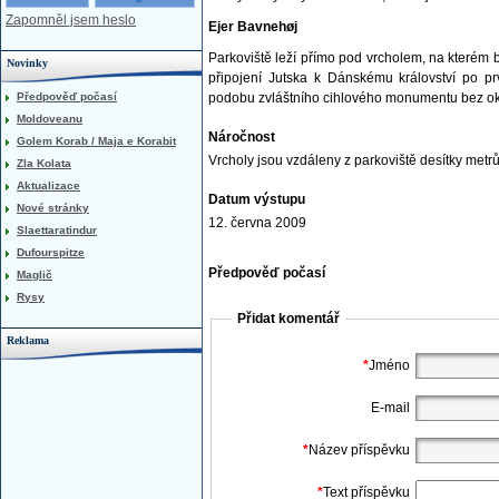
Zapomněl jsem heslo
Ejer Bavnehøj
Parkoviště leží přímo pod vrcholem, na kterém 
Novinky
připojení Jutska k Dánskému království po p
Předpověď počasí
podobu zvláštního cihlového monumentu bez oke
Moldoveanu
Náročnost
Golem Korab / Maja e Korabit
Vrcholy jsou vzdáleny z parkoviště desítky met
Zla Kolata
Aktualizace
Datum výstupu
Nové stránky
12. června 2009
Slaettaratindur
Dufourspitze
Předpověď počasí
Maglič
Rysy
Přidat komentář
Reklama
*
Jméno
E-mail
*
Název příspěvku
*
Text příspěvku