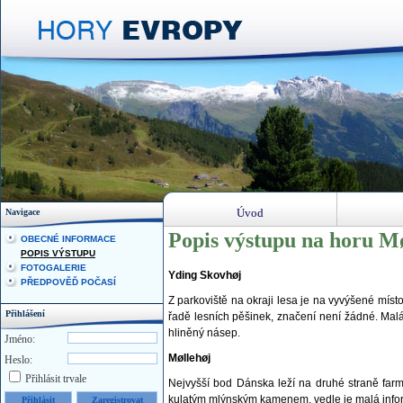
Úvod
Navigace
Popis výstupu na horu Mø
OBECNÉ INFORMACE
POPIS VÝSTUPU
FOTOGALERIE
Yding Skovhøj
PŘEDPOVĚĎ POČASÍ
Z parkoviště na okraji lesa je na vyvýšené míst
Přihlášení
řadě lesních pěšinek, značení není žádné. Mal
hliněný násep.
Jméno:
Møllehøj
Heslo:
Přihlásit trvale
Nejvyšší bod Dánska leží na druhé straně farmy
kulatým mlýnským kamenem, vedle je malá info