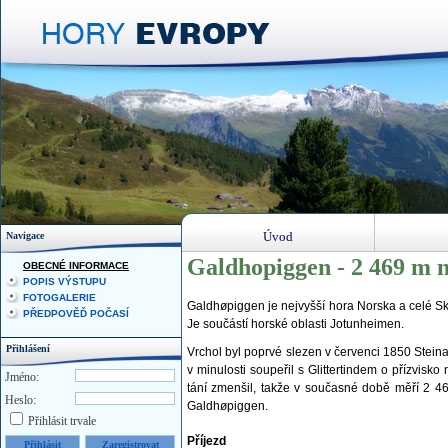
Úvod
Navigace
Galdhopiggen - 2 469 m n
OBECNÉ INFORMACE
POPIS VÝSTUPU
FOTOGALERIE
Galdhøpiggen je nejvyšší hora Norska a celé S
PŘEDPOVĚĎ POČASÍ
Je součástí horské oblasti Jotunheimen.
Přihlášení
Vrchol byl poprvé slezen v červenci 1850 Ste
v minulosti soupeřil s Glittertindem o přízvis
Jméno:
tání zmenšil, takže v současné době měří 2 4
Heslo:
Galdhøpiggen.
Přihlásit trvale
Příjezd