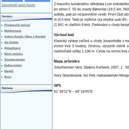
Z hlavního turistického střediska Lom (městečko
Zapomněl jsem heslo
po silnici č. 55 do osady Bøverdal (19,5 km, 56
asfaltu, pak po nezpevněné cestě. První část s
Novinky
m (4,5 km). Tady je mýtnice (za obytné auto 85,-
(1 841 m, dalších 9 km). Parkování u chaty bezp
Předpověď počasí
Moldoveanu
Výchozí bod
Golem Korab / Maja e Korabit
Klasický výstup začíná u chaty Juvasshytta v 
Zla Kolata
vrchol trvá 3 hodiny. Druhou, výrazně méně ob
Aktualizace
nadmořské výšky 1 106 m. Cesta na vrchol trvá 
Nové stránky
Slaettaratindur
Mapy, průvodce
Dufourspitze
Jotunheimen Vest, Statens Kartverk, 2007, 1 : 5
Maglič
Hory Skandinávie, Ivo Petr, nakladatelství Mirag
Rysy
GPS
Reklama
61°38'11"N – 08°18'45"E