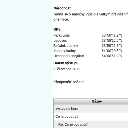
Náročnost
Jedná se o náročný výstup s velkým převýšením
orientace.
GPS
Parkoviště
63°56'41,2"N
Ledovec
63°58'12,5"N
Začátek planiny
63°59'21,8"N
Konec planiny
64°00'29,5"N
Hvannadalshnjúkur
64°00'51,2"N
Datum výstupu
6. července 2012
Předpověď počasí
Název
výstup na horu
Co je potreba?
Re: Co je potreba?