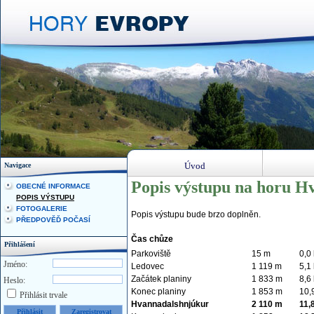
Úvod
Navigace
Popis výstupu na horu H
OBECNÉ INFORMACE
POPIS VÝSTUPU
FOTOGALERIE
Popis výstupu bude brzo doplněn.
PŘEDPOVĚĎ POČASÍ
Čas chůze
Přihlášení
Parkoviště
15 m
0,0
Jméno:
Ledovec
1 119 m
5,1
Začátek planiny
1 833 m
8,6
Heslo:
Konec planiny
1 853 m
10,
Přihlásit trvale
Hvannadalshnjúkur
2 110 m
11,