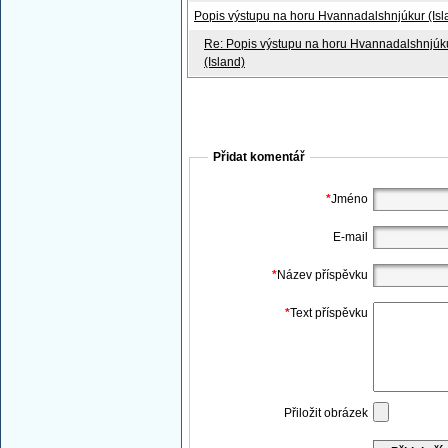
Popis výstupu na horu Hvannadalshnjúkur (Isl
Re: Popis výstupu na horu Hvannadalshnjúk
(Island)
Přidat komentář
*
Jméno
E-mail
*
Název příspěvku
*
Text příspěvku
Přiložit obrázek