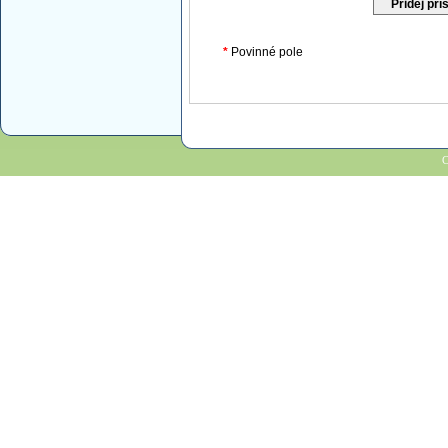
*
Povinné pole
C