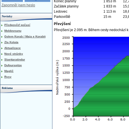
Konec planiny
1 853 m
12,
Zapomněl jsem heslo
Začátek planiny
1 833 m
15,
Ledovec
1 113 m
18,
Novinky
Parkoviště
15 m
23,
Převýšení
Předpověď počasí
Převýšení je 2.095 m. Během cesty nedochází k
Moldoveanu
Golem Korab / Maja e Korabit
Zla Kolata
Aktualizace
Nové stránky
Slaettaratindur
Dufourspitze
Maglič
Rysy
Reklama