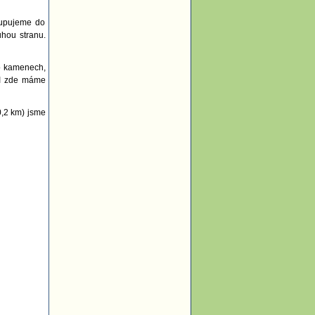
tupujeme do
uhou stranu.
o kamenech,
 I zde máme
0,2 km) jsme