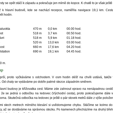
sty se opět stáčí k západu a pokračuje jen mírně do kopce. K chatě to je však ještě
ž k hlavní budově, kde se nachází recepce, naměřila navigace 19,1 km. Cesta
pět hodin.
kaluokta
470 m
0,0 km
00.00 hod.
ost
518 m
3,7 km
00.50 hod.
vri
518 m
5,9 km
01.18 hod.
o
520 m
13,0 km
03.00 hod.
ost
660 m
17,6 km
04.20 hod.
lstation
690 m
19,1 km
04.45 hod.
0 m.
up
rší, proto vyčkáváme s odchodem. V osm hodin déšť na chvíli ustává, takže 
. Od chaty se vydáváme po dobře patrné stezce západním směrem.
lavní budovy je křižovatka cest. Máme zde zahnout vpravo na nenápadnou cesti
že se jedná o odbočku na ledovec (Východní cesta), proto pokračujeme dále 
orna. Skutečná odbočka na ledovec je ještě o pár stovek metrů dále z výše položen
mi stech metrech mírného klesání si uvědomujeme chybu. Stáčíme se kolmo do 
čky, až se dostáváme na správnou stezku. Po kamenech přecházíme na druhý břeh