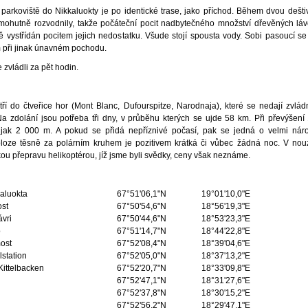
 parkoviště do Nikkaluokty je po identické trase, jako příchod. Během dvou dešt
 mohutně rozvodnily, takže počáteční pocit nadbytečného množství dřevěných láv
 vystřídán pocitem jejich nedostatku. Všude stojí spousta vody. Sobi pasoucí se
 při jinak únavném pochodu.
 zvládli za pět hodin.
ří do čtveřice hor (Mont Blanc, Dufourspitze, Narodnaja), které se nedají zvl
a zdolání jsou potřeba tři dny, v průběhu kterých se ujde 58 km. Při převýšen
jak 2 000 m. A pokud se přidá nepříznivé počasí, pak se jedná o velmi náro
oze těsně za polárním kruhem je pozitivem krátká či vůbec žádná noc. V nouzi
ou přepravu helikoptérou, jíž jsme byli svědky, ceny však neznáme.
kaluokta
67°51'06,1"N
19°01'10,0"E
ost
67°50'54,6"N
18°56'19,3"E
vri
67°50'44,6"N
18°53'23,3"E
o
67°51'14,7"N
18°44'22,8"E
ost
67°52'08,4"N
18°39'04,6"E
lstation
67°52'05,0"N
18°37'13,2"E
Kittelbacken
67°52'20,7"N
18°33'09,8"E
67°52'47,1"N
18°31'27,6"E
67°52'37,8"N
18°30'15,2"E
67°52'56,2"N
18°29'47,1"E