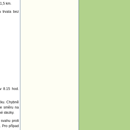
 1,5 km.
 trvala bez
v 8.15 hod.
čku. Chybně
ve směru na
é stezky.
svahu proti
. Pro případ