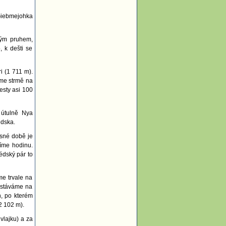
 Giebmejohka
ným pruhem,
, k dešti se
i (1 711 m).
áme strmě na
esty asi 100
 útulně Nya
édska.
asné době je
víme hodinu.
édský pár to
me trvale na
dostáváme na
h, po kterém
2 102 m).
vlajku) a za