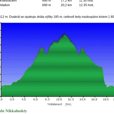
Kittelbacken
890 m
17,2 km
11.30 hod.
lstation
690 m
20,2 km
12.35 hod.
412 m. Dvakrát se opakuje ztráta výšky 185 m, celkově tedy nastoupáno kolem 1 8
 do Nikkaluokty