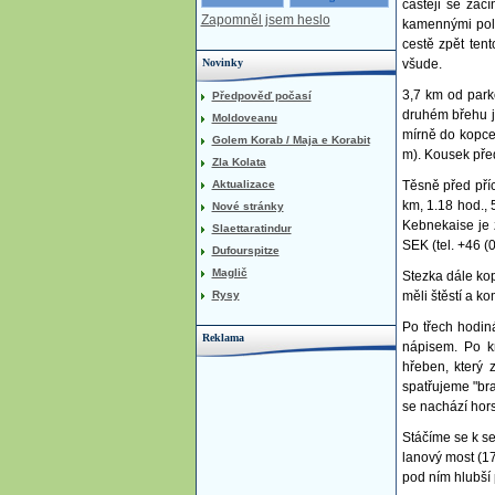
častěji se zač
Zapomněl jsem heslo
kamennými poli
cestě zpět ten
Novinky
všude.
3,7 km od park
Předpověď počasí
druhém břehu je
Moldoveanu
mírně do kopce.
Golem Korab / Maja e Korabit
m). Kousek před
Zla Kolata
Aktualizace
Těsně před pří
km, 1.18 hod., 
Nové stránky
Kebnekaise je 
Slaettaratindur
SEK (tel. +46 (
Dufourspitze
Maglič
Stezka dále kop
Rysy
měli štěstí a ko
Po třech hodin
Reklama
nápisem. Po kr
hřeben, který 
spatřujeme "br
se nachází hors
Stáčíme se k se
lanový most (17
pod ním hlubší 