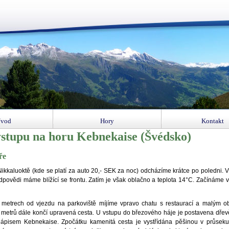
vod
Hory
Kontakt
ýstupu na horu Kebnekaise (Švédsko)
ře
Nikkaluoktě (kde se platí za auto 20,- SEK za noc) odcházíme krátce po poledni. 
edpovědi máme blížící se frontu. Zatím je však oblačno a teplota 14°C. Začínáme
 metrech od vjezdu na parkoviště míjíme vpravo chatu s restaurací a malým 
ě metrů dále končí upravená cesta. U vstupu do březového háje je postavena dře
nápisem Kebnekaise. Zpočátku kamenitá cesta je vystřídána pěšinou v průseku 