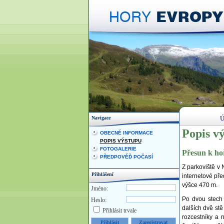
Ú
Navigace
Popis v
OBECNÉ INFORMACE
POPIS VÝSTUPU
FOTOGALERIE
Přesun k ho
PŘEDPOVĚĎ POČASÍ
Z parkoviště v 
Přihlášení
internetové př
výšce 470 m.
Jméno:
Po dvou stech
Heslo:
dalších dvě st
Přihlásit trvale
rozcestníky a 