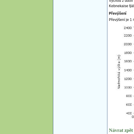
Východ z údolí 
Kebnekaise fjäl
Převýšení
Převýšení je 1 
Návrat zpět