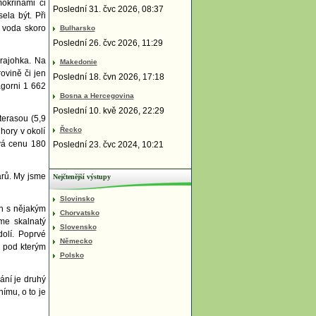
okřinami či
Poslední 31. čvc 2026, 08:37
la být. Při
e voda skoro
Bulharsko
Poslední 26. čvc 2026, 11:29
rrajohka. Na
Makedonie
ovině či jen
Poslední 18. čvn 2026, 17:18
agorni 1 662
Bosna a Hercegovina
Poslední 10. kvě 2026, 22:29
terasou (5,9
Řecko
hory v okolí
ává cenu 180
Poslední 23. čvc 2024, 10:21
árů. My jsme
Nejčtenější výstupy
Slovinsko
en s nějakým
Chorvatsko
me skalnatý
Slovensko
olí. Poprvé
Německo
, pod kterým
Polsko
ání je druhý
ímu, o to je