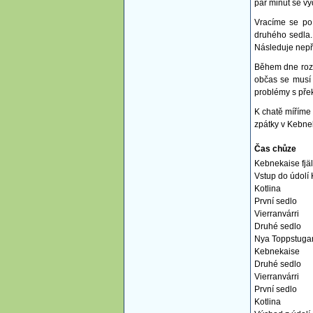
pár minut se v
Vracíme se po 
druhého sedla.
Následuje nepří
Během dne rozv
občas se musí 
problémy s pře
K chatě míříme 
zpátky v Kebneka
Čas chůze
Kebnekaise fjäl
Vstup do údolí 
Kotlina
První sedlo
Vierranvárri
Druhé sedlo
Nya Toppstuga
Kebnekaise
Druhé sedlo
Vierranvárri
První sedlo
Kotlina