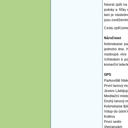
Návrat zpět na
potoky a říčky
tam je následně
jsou osvěžením
Cestu zpět jsme
Náročnost
Kebnekaise pat
jednoho dne. N
nastoupá více 
Vzhledem k pol
komerční leteck
GPS
Parkoviště Nik
První lanový m
Jezero Láddjujá
Meditační míst
Druhý lanový m
Kebnekaise fjäl
Vstup do údolí 
Kotlina
První sedlo
Vierranvárri