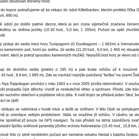
 údolí zbudován dřevěný most.
ě do kopce pokračujeme až ke vstupu do údolí Kittelbacken, kterým protéká říčka
 km, 890 m).
ě údolí po dobře patrné stezce, která je jen zcela výjimečně značena červe
kotliny se dvěma jezírky (10.30 hod., 5,0 km, 1 205m). Počasí se opět zhoršilo
ítr.
ý výstup do sedla mezi hory Tuolpagorni (či Duolbagorni – 1 662m) a Vierranvárr
 po kamenném poli, horní po sněhu. Ze sedla (11.20 hod., 6,0 km, 1 465 m) stoup
nvárri, který je pokryt spoustou kamenných mužíků. Nejvyšší bod hory je vlevo od c
tup do druhého sedla (pokles o 185 m) a pak trvale vzhůru až k nouzové
.45 hod., 8,9 km, 1 885 m). Zde se nachází nejvýše položená "keška" na území Šv
 Nya Toppstugan pochází z roku 1983 a v roce 2005 prošla rekonstrukcí. V souč
opět propadlá část střechy. Uvnitř je neskutečně vlhko a sychravo. Přesto zde trá
o suchého oblečení a pojídáme něco jídla. K naší trojici se přidává jeden Skot, šv
ací se zpět.
 výstupu se odehrává v husté mlze a dešti se sněhem. V této části se pohybuje
tmě je orientace velkým problémem. Stále se snažíme jít vzhůru. V závěru se 
me spoléhat již pouze na GPS navigaci. Ta nás přivádí na strmý zasněžený sva
lastní špičku sněhové pyramidy jižního vrcholu Kebnekaise (15.45 hod., 10,8 km, 
olové foto (v silně nevlídném počasí ani nemáme odvahu hledat v batohu českou 