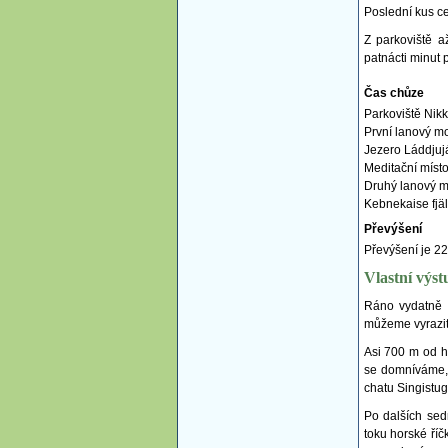
Poslední kus ce
Z parkoviště a
patnácti minut 
Čas chůze
Parkoviště Nik
První lanový m
Jezero Láddjujá
Meditační míst
Druhý lanový m
Kebnekaise fjäl
Převýšení
Převýšení je 22
Vlastní výst
Ráno vydatně p
můžeme vyrazit
Asi 700 m od h
se domníváme, 
chatu Singistug
Po dalších sed
toku horské ří