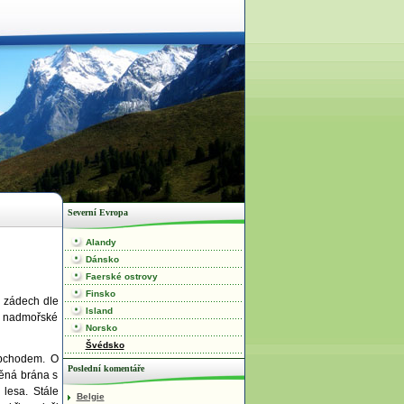
Severní Evropa
Alandy
Dánsko
Faerské ostrovy
Finsko
V zádech dle
Island
 v nadmořské
Norsko
Švédsko
obchodem. O
Poslední komentáře
věná brána s
lesa. Stále
Belgie