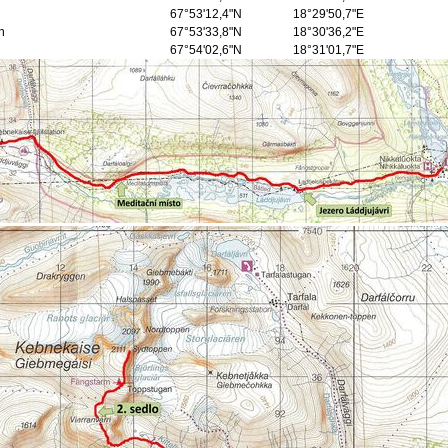
67°53'12,4"N
18°29'50,7"E
n
67°53'33,8"N
18°30'36,2"E
67°54'02,6"N
18°31'01,7"E