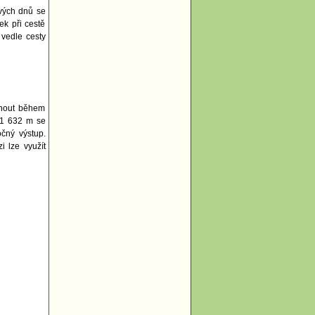
ivých dnů se
ek při cestě
 vedle cesty
ádnout během
í 1 632 m se
čný výstup.
 lze využít