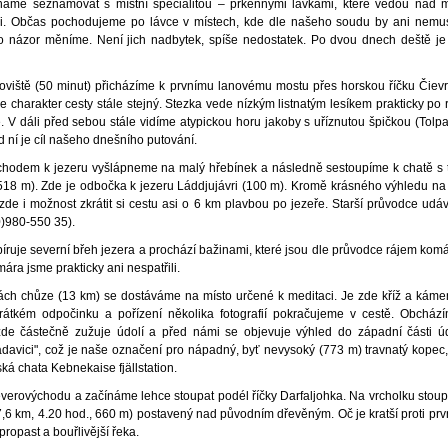
ínáme seznamovat s místní specialitou – prkennými lávkami, které vedou nad m
. Občas pochodujeme po lávce v místech, kde dle našeho soudu by ani nemuse
to názor měníme. Není jich nadbytek, spíše nedostatek. Po dvou dnech deště j
oviště (50 minut) přicházíme k prvnímu lanovému mostu přes horskou říčku Čiev
 charakter cesty stále stejný. Stezka vede nízkým listnatým lesíkem prakticky po r
 V dáli před sebou stále vidíme atypickou horu jakoby s uříznutou špičkou (Tolp
 ní je cíl našeho dnešního putování.
chodem k jezeru vyšlápneme na malý hřebínek a následně sestoupíme k chatě s 
518 m). Zde je odbočka k jezeru Láddjujávri (100 m). Kromě krásného výhledu na 
zde i možnost zkrátit si cestu asi o 6 km plavbou po jezeře. Starší průvodce ud
0)980-550 35).
íruje severní břeh jezera a prochází bažinami, které jsou dle průvodce rájem kom
mára jsme prakticky ani nespatřili.
ách chůze (13 km) se dostáváme na místo určené k meditaci. Je zde kříž a kám
átkém odpočinku a pořízení několika fotografií pokračujeme v cestě. Obchází
zde částečně zužuje údolí a před námi se objevuje výhled do západní části úd
adavici", což je naše označení pro nápadný, byť nevysoký (773 m) travnatý kopec
ká chata Kebnekaise fjällstation.
verovýchodu a začínáme lehce stoupat podél říčky Darfaljohka. Na vrcholku stoup
,6 km, 4.20 hod., 660 m) postavený nad původním dřevěným. Oč je kratší proti prvn
propast a bouřlivější řeka.