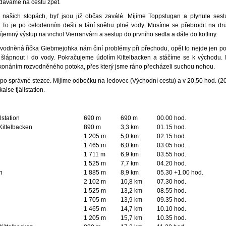
ydáváme na cestu zpět.
našich stopách, byť jsou již občas zaváté. Míjíme Toppstugan a plynule ses
 To je po celodenním dešti a tání sněhu plné vody. Musíme se přebrodit na dr
jemný výstup na vrchol Vierranvárri a sestup do prvního sedla a dále do kotliny.
odněná říčka Giebmejohka nám činí problémy při přechodu, opět to nejde jen p
šlápnout i do vody. Pokračujeme údolím Kittelbacken a stáčíme se k východu.
konáním rozvodněného potoka, přes který jsme ráno přecházeli suchou nohou.
po správné stezce. Míjíme odbočku na ledovec (Východní cestu) a v 20.50 hod. (2
ise fjällstation.
lstation
690 m
690 m
00.00 hod.
Kittelbacken
890 m
3,3 km
01.15 hod.
1 205 m
5,0 km
02.15 hod.
1 465 m
6,0 km
03.05 hod.
1 711 m
6,9 km
03.55 hod.
1 525 m
7,7 km
04.20 hod.
n
1 885 m
8,9 km
05.30 +1.00 hod.
2 102 m
10,8 km
07.30 hod.
1 525 m
13,2 km
08.55 hod.
1 705 m
13,9 km
09.35 hod.
1 465 m
14,7 km
10.10 hod.
1 205 m
15,7 km
10.35 hod.