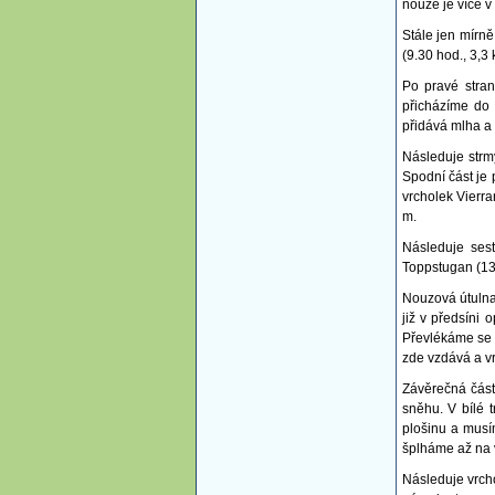
nouze je více v
Stále jen mírn
(9.30 hod., 3,3
Po pravé stran
přicházíme do 
přidává mlha a v
Následuje strm
Spodní část je
vrcholek Vierra
m.
Následuje ses
Toppstugan (13
Nouzová útulna
již v předsíni 
Převlékáme se d
zde vzdává a vr
Závěrečná část
sněhu. V bílé 
plošinu a musí
šplháme až na v
Následuje vrch