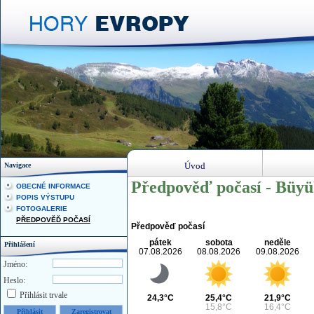
Úvod
Navigace
Předpověď počasí - Büy
OBECNÉ INFORMACE
POPIS VÝSTUPU
FOTOGALERIE
PŘEDPOVĚĎ POČASÍ
Předpověď počasí
pátek
sobota
neděle
Přihlášení
07.08.2026
08.08.2026
09.08.2026
Jméno:
Heslo:
Přihlásit trvale
24,3°C
25,4°C
21,9°C
15,8°C
16,4°C