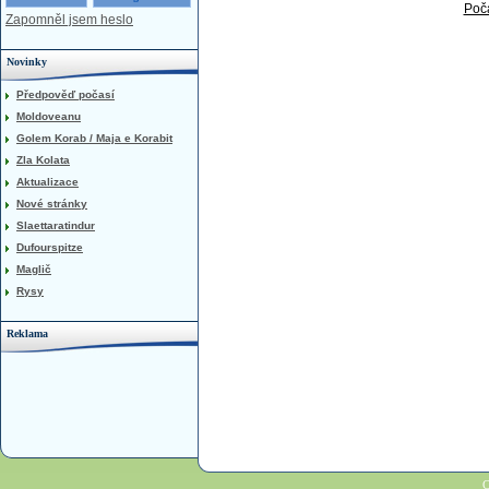
Poča
Zapomněl jsem heslo
Novinky
Předpověď počasí
Moldoveanu
Golem Korab / Maja e Korabit
Zla Kolata
Aktualizace
Nové stránky
Slaettaratindur
Dufourspitze
Maglič
Rysy
Reklama
C