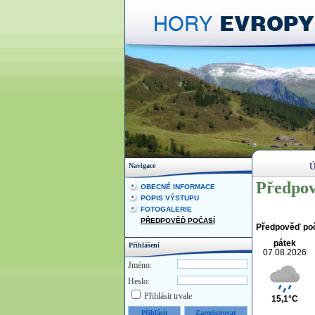
Ú
Navigace
Předpov
OBECNÉ INFORMACE
POPIS VÝSTUPU
FOTOGALERIE
PŘEDPOVĚĎ POČASÍ
Předpověď po
pátek
Přihlášení
07.08.2026
Jméno:
Heslo:
Přihlásit trvale
15,1°C