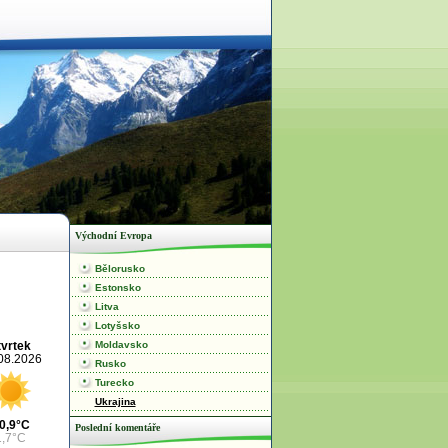
Východní Evropa
Bělorusko
Estonsko
Litva
Lotyšsko
Moldavsko
tvrtek
08.2026
Rusko
Turecko
Ukrajina
0,9°C
Poslední komentáře
1,7°C