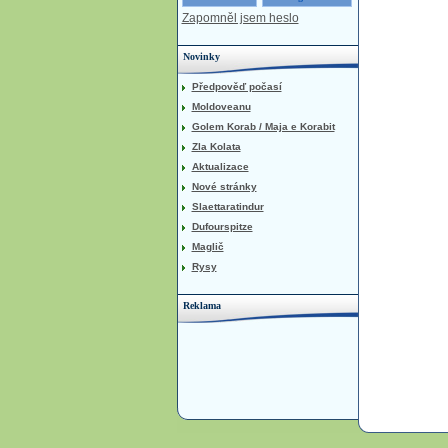
Zapomněl jsem heslo
Novinky
Předpověď počasí
Moldoveanu
Golem Korab / Maja e Korabit
Zla Kolata
Aktualizace
Nové stránky
Slaettaratindur
Dufourspitze
Maglič
Rysy
Reklama