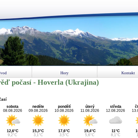
vod
Hory
Kontakt
ěď počasí - Hoverla (Ukrajina)
časí
sobota
neděle
pondělí
úterý
středa
č
08.08.2026
09.08.2026
10.08.2026
11.08.2026
12.08.2026
13.
12,6°C
15,3°C
17,6°C
19,4°C
11°C
1
9,2°C
3,1°C
3,5°C
5,6°C
8,1°C