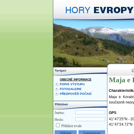
Ú
Navigace
Maja e K
OBECNÉ INFORMACE
POPIS VÝSTUPU
FOTOGALERIE
Charakteristik
PŘEDPOVĚĎ POČASÍ
Maja e Korabi
současně nejvy
Přihlášení
Jméno:
GPS
41°47'25"N - 2
Heslo:
41°47′24.72”N -
Přihlásit trvale