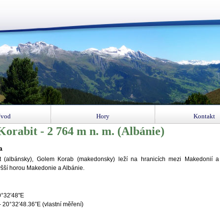
vod
Hory
Kontakt
orabit - 2 764 m n. m. (Albánie)
a
t (albánsky), Golem Korab (makedonsky) leží na hranicích mezi Makedonií a 
šší horou Makedonie a Albánie.
0°32'48"E
 20°32′48.36”E (vlastní měření)