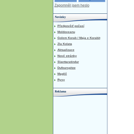
Zapomněl jsem heslo
Novinky
Předpověď počasí
Moldoveanu
Golem Korab / Maja e Korabit
Zla Kolata
Aktualizace
Nové stránky
Slaettaratindur
Dufourspitze
Maglič
Rysy
Reklama