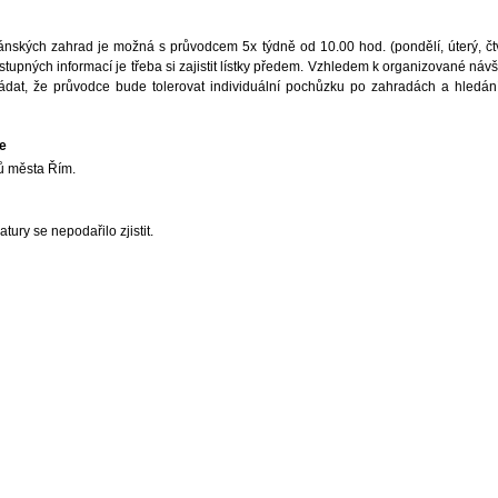
ánských zahrad je možná s průvodcem 5x týdně od 10.00 hod. (pondělí, úterý, čtv
stupných informací je třeba si zajistit lístky předem. Vzhledem k organizované náv
ádat, že průvodce bude tolerovat individuální pochůzku po zahradách a hledán
e
ů města Řím.
atury se nepodařilo zjistit.