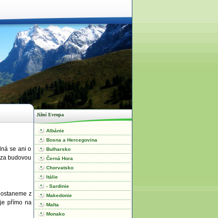
Jižní Evropa
Albánie
Bosna a Hercegovina
dná se ani o
Bulharsko
d za budovou
Černá Hora
Chorvatsko
Itálie
- Sardinie
 dostaneme z
Makedonie
uje přímo na
Malta
Monako