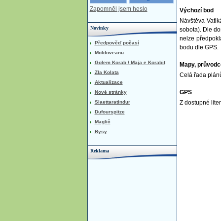
Zapomněl jsem heslo
Výchozí bod
Návštěva Vatik
Novinky
sobota). Dle do
nelze předpokl
Předpověď počasí
bodu dle GPS.
Moldoveanu
Golem Korab / Maja e Korabit
Mapy, průvodc
Zla Kolata
Celá řada plán
Aktualizace
GPS
Nové stránky
Slaettaratindur
Z dostupné liter
Dufourspitze
Maglič
Rysy
Reklama