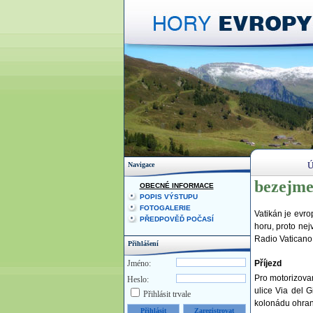
Ú
Navigace
bezejme
OBECNÉ INFORMACE
POPIS VÝSTUPU
FOTOGALERIE
Vatikán je evro
PŘEDPOVĚĎ POČASÍ
horu, proto ne
Radio Vaticano
Přihlášení
Jméno:
Příjezd
Pro motorizovan
Heslo:
ulice Via del G
Přihlásit trvale
kolonádu ohrani