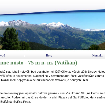
vod
Hory
Kontakt
nné místo - 75 m n. m. (Vatikán)
pský stát, jehož nejvyšší bod dosahuje nejnižší výšky ze všech států Evropy. Neje
jvyšší kóta je bezejmenná. Nachází se v severozápadní části Vatikánských zahra
. Rozdíl mezi nejvyšším a nejnižším bodem Vatikánu je pouhých 56 m.
é návštěvníky jsou optimální patrové garáže v ulici Via Urbano VIII., na kterou se
ianicolo. Podzemní pasáží se dojde na ulici Piazza del Sant´Uffizio, která směř
čující náměstí sv. Petra.