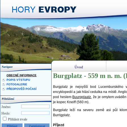
Úvod
Navigace
Burgplatz - 559 m n. m.
OBECNÉ INFORMACE
POPIS VÝSTUPU
FOTOGALERIE
Burgplatz je nejvyšší bod Lucemburského v
PŘEDPOVĚĎ POČASÍ
encyklopedií a jak hlásí cedulka na místě. Angl
pod heslem
Buurgplaatz
, že je omylem uváděn
Přihlášení
je kopec Kneiff (560 m).
Jméno:
Burgplatz leží na severu země asi půl kil
Heslo:
Burrigplatz.
Přihlásit trvale
Příjezd