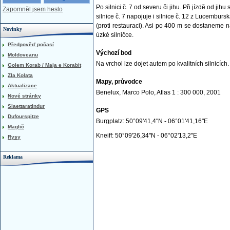
Po silnici č. 7 od severu či jihu. Při jízdě od 
Zapomněl jsem heslo
silnice č. 7 napojuje i silnice č. 12 z Lucemburs
(proti restauraci). Asi po 400 m se dostaneme 
Novinky
úzké silničce.
Předpověď počasí
Výchozí bod
Moldoveanu
Na vrchol lze dojet autem po kvalitních silnicích.
Golem Korab / Maja e Korabit
Zla Kolata
Mapy, průvodce
Aktualizace
Benelux, Marco Polo, Atlas 1 : 300 000, 2001
Nové stránky
Slaettaratindur
GPS
Dufourspitze
Burgplatz: 50°09'41,4"N - 06°01'41,16"E
Maglič
Kneiff: 50°09'26,34"N - 06°02'13,2"E
Rysy
Reklama