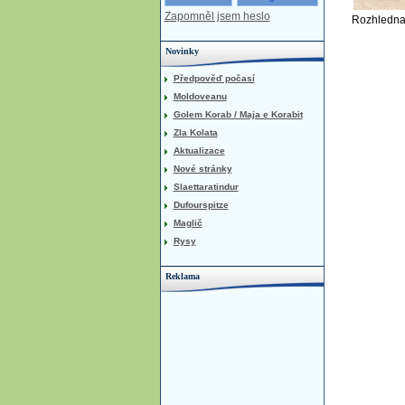
Zapomněl jsem heslo
Novinky
Předpověď počasí
Moldoveanu
Golem Korab / Maja e Korabit
Zla Kolata
Aktualizace
Nové stránky
Slaettaratindur
Dufourspitze
Maglič
Rysy
Reklama