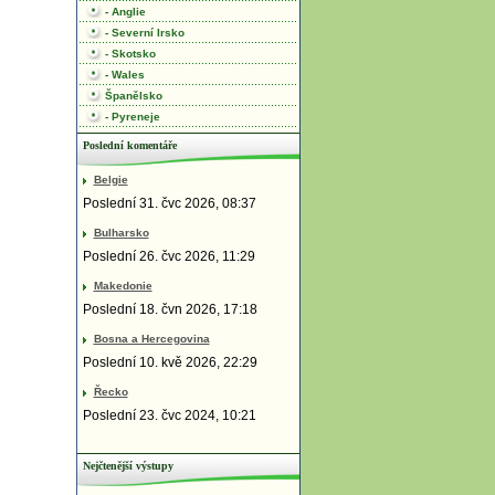
- Anglie
- Severní Irsko
- Skotsko
- Wales
Španělsko
- Pyreneje
Poslední komentáře
Belgie
Poslední 31. čvc 2026, 08:37
Bulharsko
Poslední 26. čvc 2026, 11:29
Makedonie
Poslední 18. čvn 2026, 17:18
Bosna a Hercegovina
Poslední 10. kvě 2026, 22:29
Řecko
Poslední 23. čvc 2024, 10:21
Nejčtenější výstupy