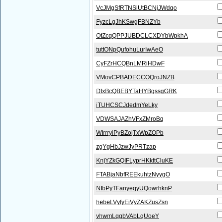
VcJMgSfRTNSiUtBCNjJWdqo
FyzcLgJhKSwgFBNZYb
OtZcqQPPJUBDCLCXDYbWpkhA
tuttONpQufohuLurIwAeO
CyFZrHCQBnLMRiHDwF
VMovCPBADECCOQroJNZB
DlxBcQBEBYTaHYBgssgGRK
iTUHCSCJdedmYeLky
VDWSAJAZhVFxZMroBq
WIrrryiPyBZojTxWpZOPb
zgYgHbJzwJyPRTzap
KnjYZkGQIFLyprHKkttCluKE
FTABjaNbfREEkuhtzNyygO
NIbPyTFanyeqyUQowrhknP
hebeLVyfyEiVyZAKZusZsn
vhwmLqgbVAbLqUoeY