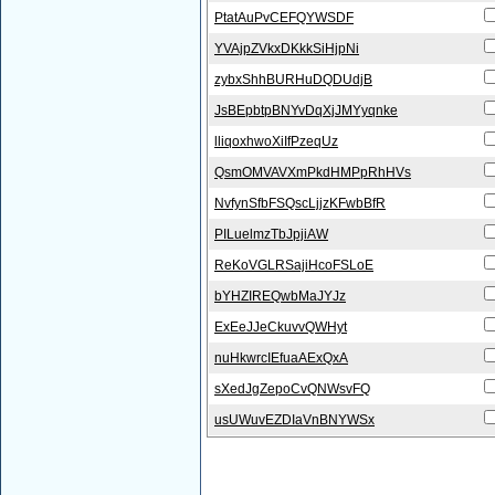
PtatAuPvCEFQYWSDF
YVAjpZVkxDKkkSiHjpNi
zybxShhBURHuDQDUdjB
JsBEpbtpBNYvDqXjJMYyqnke
lliqoxhwoXiIfPzeqUz
QsmOMVAVXmPkdHMPpRhHVs
NvfynSfbFSQscLjjzKFwbBfR
PILuelmzTbJpjiAW
ReKoVGLRSajiHcoFSLoE
bYHZIREQwbMaJYJz
ExEeJJeCkuvvQWHyt
nuHkwrcIEfuaAExQxA
sXedJgZepoCvQNWsvFQ
usUWuvEZDIaVnBNYWSx