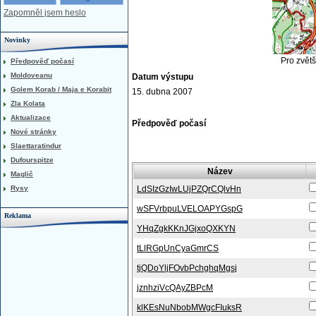
Zapomněl jsem heslo
Novinky
Pro zvětš
Předpověď počasí
Moldoveanu
Datum výstupu
Golem Korab / Maja e Korabit
15. dubna 2007
Zla Kolata
Aktualizace
Předpověď počasí
Nové stránky
Slaettaratindur
Dufourspitze
Název
Maglič
Rysy
LdSIzGzIwLUjPZQrCQlvHn
wSFVrbpuLVELOAPYGspG
Reklama
YHqZgkKKnJGjxoQXKYN
tLlRGpUnCyaGmrCS
tjQDoYljFOvbPchghqMgsj
jznhziVcQAyZBPcM
klKEsNuNbobMWgcFIuksR