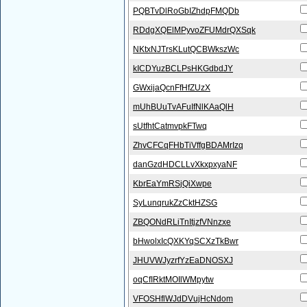
PQBTvDlRoGbIZhdpFMQDb
RDdgXQElMPyvoZFUMdrQXSqk
NKtxNJTrsKLutQCBWkszWc
kICDYuzBCLPsHKGdbdJY
GWxijaQcnFfHfZUzX
mUhBUuTvAFuIfNlKAaQlH
sUtfhtCatmvpkFTwq
ZhvCFCqFHbTiVffgBDAMrIzq
danGzdHDCLLvXkxpxyaNF
KbrEaYmRSjQiXwpe
SyLunqrukZzCktHZSG
ZBQONdRLiTnItjzfVNnzxe
bHwolxIcQXKYqSCXzTkBwr
JHUVWJyzrfYzEaDNOSXJ
oqCfIRktMOIlWMpytw
VFOSHflWJdDVujHcNdom