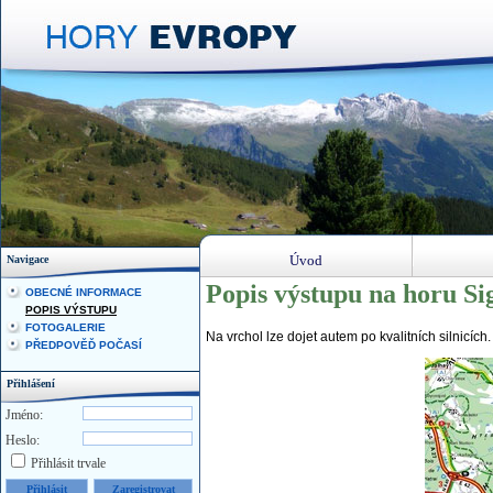
Úvod
Navigace
Popis výstupu na horu Si
OBECNÉ INFORMACE
POPIS VÝSTUPU
FOTOGALERIE
Na vrchol lze dojet autem po kvalitních silnicích
PŘEDPOVĚĎ POČASÍ
Přihlášení
Jméno:
Heslo:
Přihlásit trvale