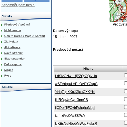
Zapomněl jsem heslo
Novinky
Pro zvětš
Předpověď počasí
Moldoveanu
Datum výstupu
Golem Korab / Maja e Korabit
15. dubna 2007
Zla Kolata
Aktualizace
Předpověď počasí
Nové stránky
Slaettaratindur
Dufourspitze
Název
Maglič
Rysy
LdSIzGzIwLUjPZQrCQlvHn
wSFVrbpuLVELOAPYGspG
Reklama
YHqZgkKKnJGjxoQXKYN
tLlRGpUnCyaGmrCS
tjQDoYljFOvbPchghqMgsj
jznhziVcQAyZBPcM
klKEsNuNbobMWgcFIuksR