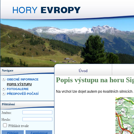
Úvod
Navigace
Popis výstupu na horu Si
OBECNÉ INFORMACE
POPIS VÝSTUPU
FOTOGALERIE
Na vrchol lze dojet autem po kvalitních silnicích
PŘEDPOVĚĎ POČASÍ
Přihlášení
Jméno:
Heslo:
Přihlásit trvale