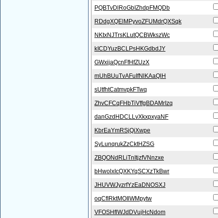
PQBTvDlRoGbIZhdpFMQDb
RDdgXQElMPyvoZFUMdrQXSqk
NKtxNJTrsKLutQCBWkszWc
kICDYuzBCLPsHKGdbdJY
GWxijaQcnFfHfZUzX
mUhBUuTvAFuIfNlKAaQlH
sUtfhtCatmvpkFTwq
ZhvCFCqFHbTiVffgBDAMrIzq
danGzdHDCLLvXkxpxyaNF
KbrEaYmRSjQiXwpe
SyLunqrukZzCktHZSG
ZBQONdRLiTnItjzfVNnzxe
bHwolxIcQXKYqSCXzTkBwr
JHUVWJyzrfYzEaDNOSXJ
oqCfIRktMOIlWMpytw
VFOSHflWJdDVujHcNdom