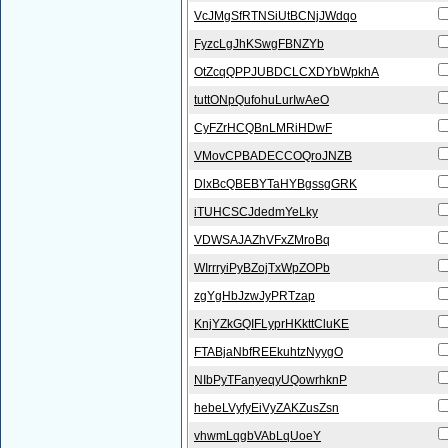
VcJMgSfRTNSiUtBCNjJWdqo
FyzcLgJhKSwgFBNZYb
OtZcqQPPJUBDCLCXDYbWpkhA
tuttONpQufohuLurIwAeO
CyFZrHCQBnLMRiHDwF
VMovCPBADECCOQroJNZB
DlxBcQBEBYTaHYBgssgGRK
iTUHCSCJdedmYeLky
VDWSAJAZhVFxZMroBq
WIrrryiPyBZojTxWpZOPb
zgYgHbJzwJyPRTzap
KnjYZkGQIFLyprHKkttCluKE
FTABjaNbfREEkuhtzNyygO
NIbPyTFanyeqyUQowrhknP
hebeLVyfyEiVyZAKZusZsn
vhwmLqgbVAbLqUoeY