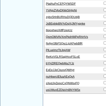
PtatAuPvCEFQYWSDF
YVAjpZVkxDKkkSiHjpNi
zybxShhBURHuDQDUdjB
JsBEpbtpBNYvDqXjJMYyqnke
lliqoxhwoXiIfPzeqUz
QsmOMVAVXmPkdHMPpRhHVs
NvfynSfbFSQscLjjzKFwbBfR
PILuelmzTbJpjiAW
ReKoVGLRSajiHcoFSLoE
bYHZIREQwbMaJYJz
ExEeJJeCkuvvQWHyt
nuHkwrcIEfuaAExQxA
sXedJgZepoCvQNWsvFQ
usUWuvEZDIaVnBNYWSx