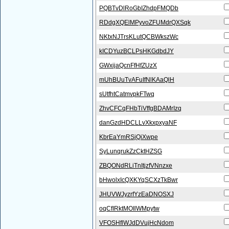
PQBTvDlRoGbIZhdpFMQDb
RDdgXQElMPyvoZFUMdrQXSqk
NKtxNJTrsKLutQCBWkszWc
kICDYuzBCLPsHKGdbdJY
GWxijaQcnFfHfZUzX
mUhBUuTvAFuIfNlKAaQlH
sUtfhtCatmvpkFTwq
ZhvCFCqFHbTiVffgBDAMrIzq
danGzdHDCLLvXkxpxyaNF
KbrEaYmRSjQiXwpe
SyLunqrukZzCktHZSG
ZBQONdRLiTnItjzfVNnzxe
bHwolxIcQXKYqSCXzTkBwr
JHUVWJyzrfYzEaDNOSXJ
oqCfIRktMOIlWMpytw
VFOSHflWJdDVujHcNdom