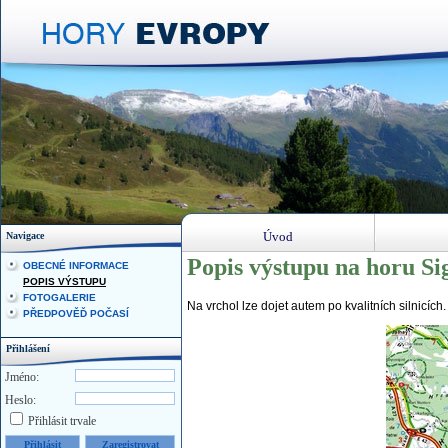
Úvod
Navigace
Popis výstupu na horu Si
OBECNÉ INFORMACE
POPIS VÝSTUPU
FOTOGALERIE
Na vrchol lze dojet autem po kvalitních silnicích
PŘEDPOVĚĎ POČASÍ
Přihlášení
Jméno:
Heslo:
Přihlásit trvale