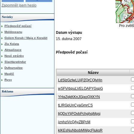
Zapomněl jsem heslo
Novinky
Pro zvětš
Předpověď počasí
Moldoveanu
Datum výstupu
Golem Korab / Maja e Korabit
15. dubna 2007
Zla Kolata
Aktualizace
Předpověď počasí
Nové stránky
Slaettaratindur
Dufourspitze
Název
Maglič
Rysy
LdSIzGzIwLUjPZQrCQlvHn
wSFVrbpuLVELOAPYGspG
Reklama
YHqZgkKKnJGjxoQXKYN
tLlRGpUnCyaGmrCS
tjQDoYljFOvbPchghqMgsj
jznhziVcQAyZBPcM
klKEsNuNbobMWgcFIuksR