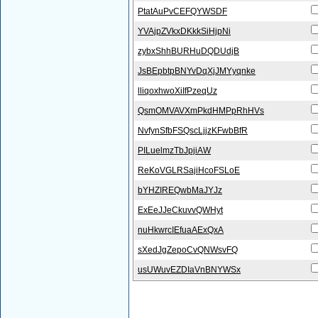
PtatAuPvCEFQYWSDF
YVAjpZVkxDKkkSiHjpNi
zybxShhBURHuDQDUdjB
JsBEpbtpBNYvDqXjJMYyqnke
lliqoxhwoXiIfPzeqUz
QsmOMVAVXmPkdHMPpRhHVs
NvfynSfbFSQscLjjzKFwbBfR
PILuelmzTbJpjiAW
ReKoVGLRSajiHcoFSLoE
bYHZIREQwbMaJYJz
ExEeJJeCkuvvQWHyt
nuHkwrcIEfuaAExQxA
sXedJgZepoCvQNWsvFQ
usUWuvEZDIaVnBNYWSx