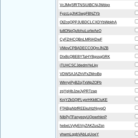
VcJMgSfRTNSiUtBCNjJWdqo
FyzcLgJhKSwgFBNZYb
OtZcqQPPJUBDCLCXDYbWpkhA
tuttONpQufohuLurIwAeO
CyFZrHCQBnLMRiHDwF
VMovCPBADECCOQroJNZB
DlxBcQBEBYTaHYBgssgGRK
iTUHCSCJdedmYeLky
VDWSAJAZhVFxZMroBq
WIrrryiPyBZojTxWpZOPb
zgYgHbJzwJyPRTzap
KnjYZkGQIFLyprHKkttCluKE
FTABjaNbfREEkuhtzNyygO
NIbPyTFanyeqyUQowrhknP
hebeLVyfyEiVyZAKZusZsn
vhwmLqgbVAbLqUoeY