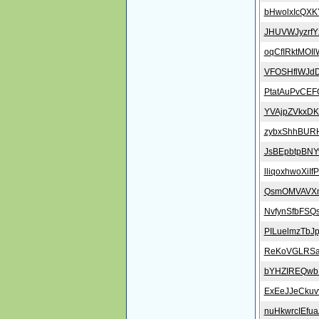
bHwolxIcQXK
JHUVWJyzrf
oqCfIRktMOI
VFOSHflWJd
PtatAuPvCE
YVAjpZVkxDK
zybxShhBUR
JsBEpbtpBNY
lliqoxhwoXiIf
QsmOMVAVX
NvfynSfbFSQs
PILuelmzTbJp
ReKoVGLRSa
bYHZIREQwb
ExEeJJeCku
nuHkwrcIEfu