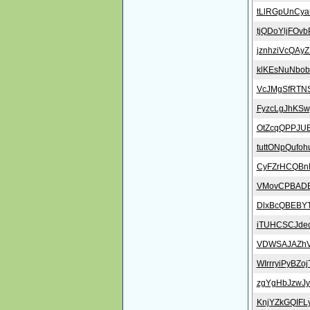
tLlRGpUnCy
tjQDoYljFOvb
jznhziVcQAy
klKEsNuNbo
VcJMgSfRTN
FyzcLgJhKS
OtZcqQPPJU
tuttONpQufoh
CyFZrHCQBn
VMovCPBAD
DlxBcQBEBY
iTUHCSCJde
VDWSAJAZhV
WIrrryiPyBZ
zgYgHbJzwJ
KnjYZkGQIFLy