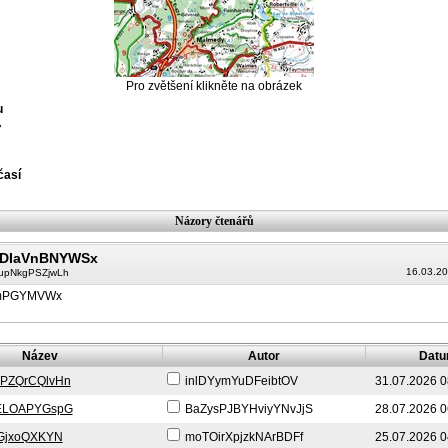
Pro zvětšení klikněte na obrázek
u
7
časí
Názory čtenářů
DIaVnBNYWSx
16.03.20
upNkgPSZjwLh
mPGYMVWx
Název
Autor
Dat
jPZQrCQlvHn
inlDYymYuDFeibtOV
31.07.2026 0
ELOAPYGspG
BaZysPJBYHviyYNvJjS
28.07.2026 0
GjxoQXKYN
moTOirXpjzkNArBDFf
25.07.2026 0