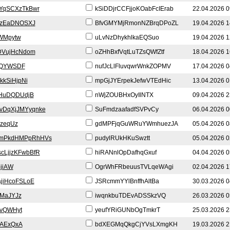
YqSCXzTkBwr
kSiDDjrCCFjjoKOabFcIErab
22.04.2026 0
YzEaDNOSXJ
BfvGMYMjRmonNZBrqDPoZL
19.04.2026 1
lWMpytw
uLvNzDhykhlkaEQSuo
19.04.2026 1
DVujHcNdom
oZHhBxfVqtLuTZsQWfZtf
18.04.2026 1
FQYWSDF
nufJcLlFluvqwrWnkZOPMV
17.04.2026 0
kkSiHjpNi
mpGjJYErpekJefwVTEdHic
13.04.2026 0
HuDQDUdjB
nWjZOUBHxOyIlNTX
09.04.2026 2
vDqXjJMYyqnke
SuFmdzaafadfSVPvCy
06.04.2026 0
PzeqUz
gdMPFjqGuWRuYWmhuezJA
05.04.2026 0
mPkdHMPpRhHVs
pudylRUkHKuSwztt
05.04.2026 0
cLjjzKFwbBfR
hiRANnlOpDafhqGxuf
04.04.2026 0
jiAW
OgrWhFRbeuusTVLqeWAgi
02.04.2026 1
jiHcoFSLoE
JSRcmmYYlBnffhAltBa
30.03.2026 0
MaJYJz
iwqnkbuTDEvADSSkzVQ
26.03.2026 0
vvQWHyt
yeufYRiGUNbOgTmkrT
25.03.2026 2
aAExQxA
bdXEGMqQkgCjYVsLXmgKH
19.03.2026 2