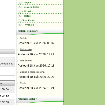
- Anglie
- Severní Irsko
- Skotsko
- Wales
Španělsko
- Pyreneje
Poslední komentáře
Belgie
Poslední 31. čvc 2026, 08:37
Bulharsko
Poslední 26. čvc 2026, 11:29
Makedonie
26 07:53:39
Poslední 18. čvn 2026, 17:18
Bosna a Hercegovina
Poslední 10. kvě 2026, 22:29
Řecko
um
Poslední 23. čvc 2024, 10:21
8:37:59
6:34:56
Nejčtenější výstupy
4:36:37