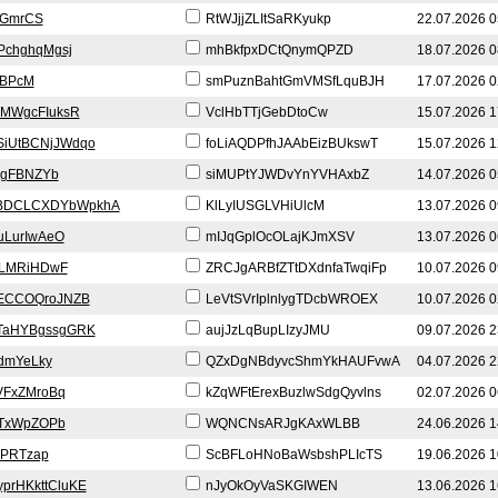
aGmrCS
RtWJjjZLItSaRKyukp
22.07.2026 0
PchghqMgsj
mhBkfpxDCtQnymQPZD
18.07.2026 0
ZBPcM
smPuznBahtGmVMSfLquBJH
17.07.2026 0
bMWgcFIuksR
VclHbTTjGebDtoCw
15.07.2026 1
SiUtBCNjJWdqo
foLiAQDPfhJAAbEizBUkswT
15.07.2026 1
wgFBNZYb
siMUPtYJWDvYnYVHAxbZ
14.07.2026 0
BDCLCXDYbWpkhA
KlLyIUSGLVHiUlcM
13.07.2026 0
uLurIwAeO
mIJqGplOcOLajKJmXSV
13.07.2026 0
LMRiHDwF
ZRCJgARBfZTtDXdnfaTwqiFp
10.07.2026 0
ECCOQroJNZB
LeVtSVrIplnlygTDcbWROEX
10.07.2026 0
TaHYBgssgGRK
aujJzLqBupLIzyJMU
09.07.2026 2
dmYeLky
QZxDgNBdyvcShmYkHAUFvwA
04.07.2026 2
FxZMroBq
kZqWFtErexBuzlwSdgQyvlns
02.07.2026 0
ojTxWpZOPb
WQNCNsARJgKAxWLBB
24.06.2026 1
yPRTzap
ScBFLoHNoBaWsbshPLIcTS
19.06.2026 1
prHKkttCluKE
nJyOkOyVaSKGIWEN
13.06.2026 1