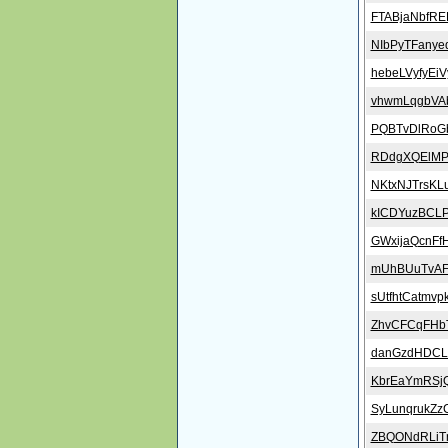
FTABjaNbfRE
NIbPyTFanye
hebeLVyfyEi
vhwmLqgbVA
PQBTvDlRoG
RDdgXQElMP
NKtxNJTrsKL
kICDYuzBCL
GWxijaQcnFf
mUhBUuTvAFu
sUtfhtCatmvp
ZhvCFCqFHbT
danGzdHDCL
KbrEaYmRSj
SyLunqrukZz
ZBQONdRLiTn