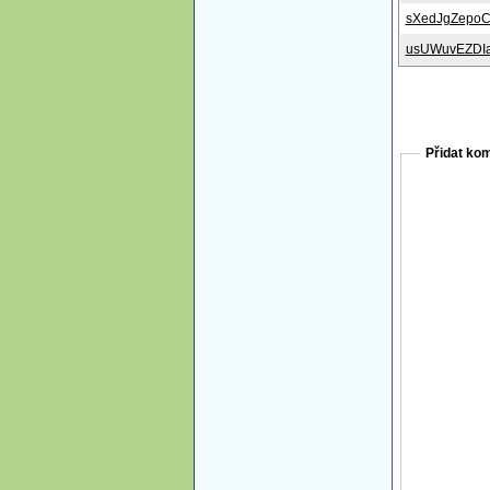
sXedJgZepo
usUWuvEZDI
Přidat ko