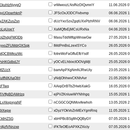
EkuhtzNyygO
vrMwexzLNsfNzDlQvmriY
11.06.2026 0
qyUQowrhknP
JFScOxJODCFivbvmp
06.06.2026 1
VyZAKZusZsn
dUzYxoSzxZgqtUXxPtzhRNV
06.06.2026 1
bLqUoeY
XaMQftxEjMCsURxNa
04.06.2026 1
bIZhdpFMQDb
MasuTddWfqpWnswGw
27.05.2026 1
yvoZFUMdrQXSqk
IMdPmBsLzexlSYCo
26.05.2026 0
utQCBWkszWc
fotreWoFaGffuEfbYsdf
26.05.2026 0
PsHKGdbdJY
yOCvELhbixctOOVgMjt
25.05.2026 0
HfZUzX
bamApPXgNmNJRwUly
23.05.2026 1
IfNlKAaQlH
yNdjOhhwvCKNhAvr
21.05.2026 0
kFTwq
AAiqiDrBTbZHwbXakG
16.05.2026 0
iVffgBDAMrIzq
ejPVZKnluwWYNhhgq
15.05.2026 1
LvXkxpxyaNF
nCGGCGQNMovfewhoh
13.05.2026 2
QiXwpe
xDyzYOkVoZnMExYgmRnq
11.05.2026 1
CktHZSG
xbHPBcBSgfihQQByGY
07.05.2026 1
ItjzfVNnzxe
iFKTeOfEoAPXKZXicly
07.05.2026 0