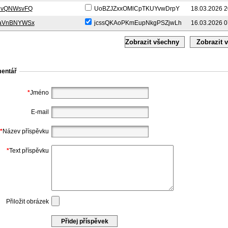
CvQNWsvFQ
UoBZJZxxOMlCpTKUYvwDrpY
18.03.2026 2
aVnBNYWSx
jcssQKAoPKmEupNkgPSZjwLh
16.03.2026 0
Zobrazit všechny
mentář
*
Jméno
E-mail
*
Název příspěvku
*
Text příspěvku
Přiložit obrázek