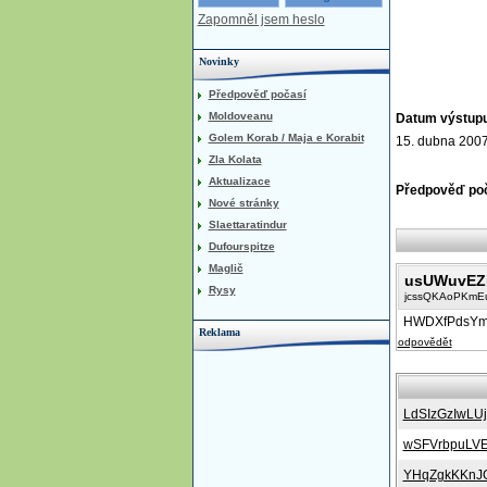
Zapomněl jsem heslo
Novinky
Předpověď počasí
Moldoveanu
Datum výstup
Golem Korab / Maja e Korabit
15. dubna 200
Zla Kolata
Aktualizace
Předpověď po
Nové stránky
Slaettaratindur
Dufourspitze
Maglič
usUWuvEZ
Rysy
jcssQKAoPKmE
HWDXfPdsY
Reklama
odpovědět
LdSIzGzIwLU
wSFVrbpuLV
YHqZgkKKnJ