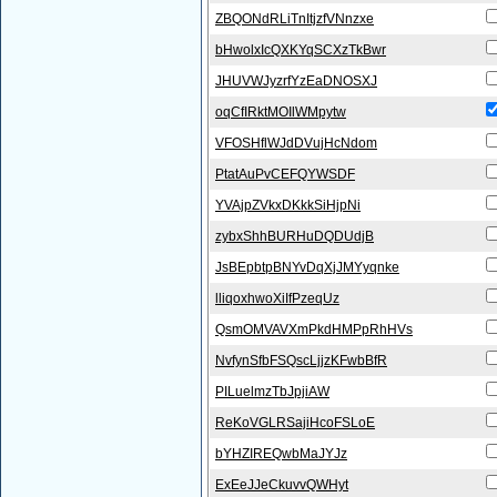
ZBQONdRLiTnItjzfVNnzxe
bHwolxIcQXKYqSCXzTkBwr
JHUVWJyzrfYzEaDNOSXJ
oqCfIRktMOIlWMpytw
VFOSHflWJdDVujHcNdom
PtatAuPvCEFQYWSDF
YVAjpZVkxDKkkSiHjpNi
zybxShhBURHuDQDUdjB
JsBEpbtpBNYvDqXjJMYyqnke
lliqoxhwoXiIfPzeqUz
QsmOMVAVXmPkdHMPpRhHVs
NvfynSfbFSQscLjjzKFwbBfR
PILuelmzTbJpjiAW
ReKoVGLRSajiHcoFSLoE
bYHZIREQwbMaJYJz
ExEeJJeCkuvvQWHyt