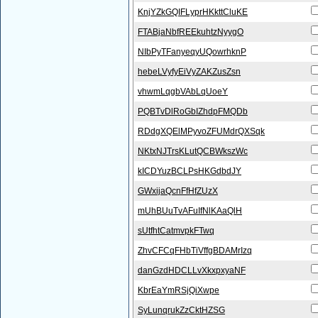
KnjYZkGQIFLyprHKkttCluKE
FTABjaNbfREEkuhtzNyygO
NIbPyTFanyeqyUQowrhknP
hebeLVyfyEiVyZAKZusZsn
vhwmLqgbVAbLqUoeY
PQBTvDlRoGbIZhdpFMQDb
RDdgXQElMPyvoZFUMdrQXSqk
NKtxNJTrsKLutQCBWkszWc
kICDYuzBCLPsHKGdbdJY
GWxijaQcnFfHfZUzX
mUhBUuTvAFuIfNlKAaQlH
sUtfhtCatmvpkFTwq
ZhvCFCqFHbTiVffgBDAMrIzq
danGzdHDCLLvXkxpxyaNF
KbrEaYmRSjQiXwpe
SyLunqrukZzCktHZSG