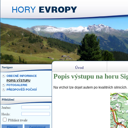
Úvod
Navigace
Popis výstupu na horu Si
OBECNÉ INFORMACE
POPIS VÝSTUPU
FOTOGALERIE
Na vrchol lze dojet autem po kvalitních silnicích
PŘEDPOVĚĎ POČASÍ
Přihlášení
Jméno:
Heslo:
Přihlásit trvale