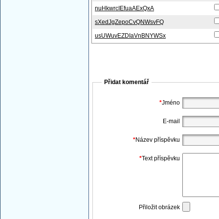
nuHkwrcIEfuaAExQxA
sXedJgZepoCvQNWsvFQ
usUWuvEZDIaVnBNYWSx
Přidat komentář
*
Jméno
E-mail
*
Název příspěvku
*
Text příspěvku
Přiložit obrázek