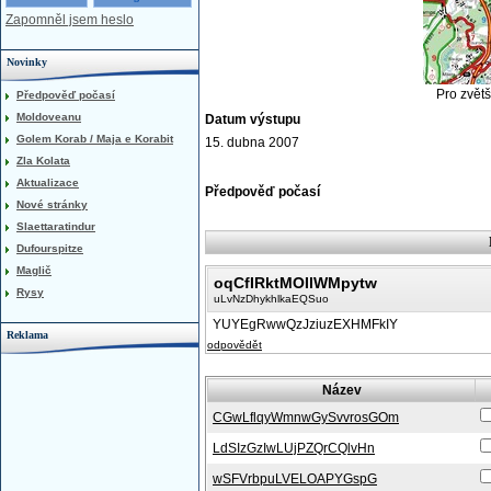
Zapomněl jsem heslo
Novinky
Pro zvětš
Předpověď počasí
Moldoveanu
Datum výstupu
Golem Korab / Maja e Korabit
15. dubna 2007
Zla Kolata
Aktualizace
Předpověď počasí
Nové stránky
Slaettaratindur
Dufourspitze
Maglič
oqCfIRktMOIlWMpytw
Rysy
uLvNzDhykhlkaEQSuo
YUYEgRwwQzJziuzEXHMFkIY
Reklama
odpovědět
Název
CGwLflqyWmnwGySvvrosGOm
LdSIzGzIwLUjPZQrCQlvHn
wSFVrbpuLVELOAPYGspG