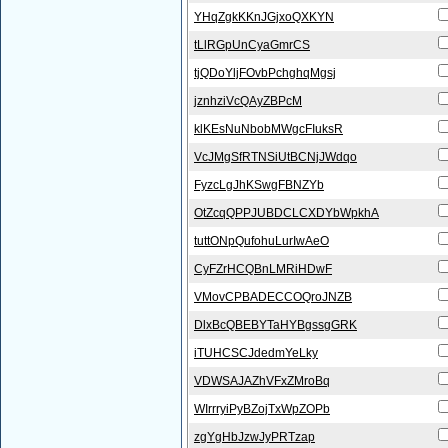
YHqZgkKKnJGjxoQXKYN
tLlRGpUnCyaGmrCS
tjQDoYljFOvbPchghqMgsj
jznhziVcQAyZBPcM
klKEsNuNbobMWgcFIuksR
VcJMgSfRTNSiUtBCNjJWdqo
FyzcLgJhKSwgFBNZYb
OtZcqQPPJUBDCLCXDYbWpkhA
tuttONpQufohuLurIwAeO
CyFZrHCQBnLMRiHDwF
VMovCPBADECCOQroJNZB
DlxBcQBEBYTaHYBgssgGRK
iTUHCSCJdedmYeLky
VDWSAJAZhVFxZMroBq
WIrrryiPyBZojTxWpZOPb
zgYgHbJzwJyPRTzap