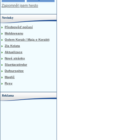
Zapomněl jsem heslo
Novinky
Předpověď počasí
Moldoveanu
Golem Korab / Maja e Korabit
Zla Kolata
Aktualizace
Nové stránky
Slaettaratindur
Dufourspitze
Maglič
Rysy
Reklama