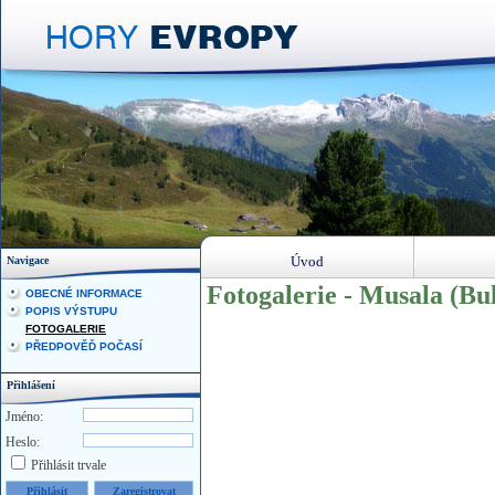
Úvod
Navigace
Fotogalerie - Musala (Bu
OBECNÉ INFORMACE
POPIS VÝSTUPU
FOTOGALERIE
PŘEDPOVĚĎ POČASÍ
Přihlášení
Jméno:
Heslo:
Přihlásit trvale