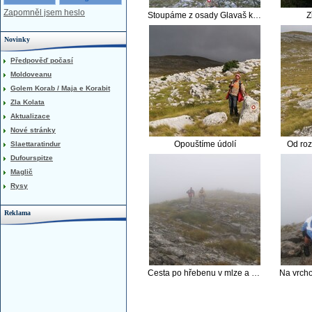
Zapomněl jsem heslo
Stoupáme z osady Glavaš ke zřícenině hradu
Z
Novinky
Předpověď počasí
Moldoveanu
Golem Korab / Maja e Korabit
Zla Kolata
Aktualizace
Nové stránky
Opouštíme údolí
Od roz
Slaettaratindur
Dufourspitze
Maglič
Rysy
Reklama
Cesta po hřebenu v mlze a větru