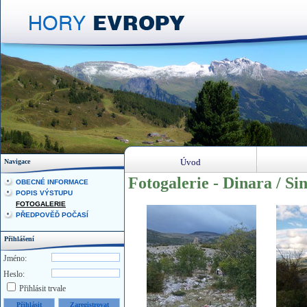
Úvod
Navigace
Fotogalerie - Dinara / Si
OBECNÉ INFORMACE
POPIS VÝSTUPU
FOTOGALERIE
PŘEDPOVĚĎ POČASÍ
Přihlášení
Jméno:
Heslo:
Přihlásit trvale