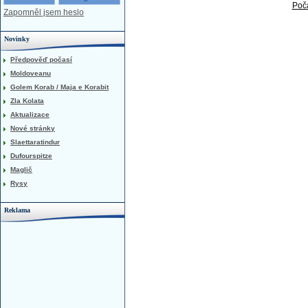
Poča
Zapomněl jsem heslo
Novinky
Předpověď počasí
Moldoveanu
Golem Korab / Maja e Korabit
Zla Kolata
Aktualizace
Nové stránky
Slaettaratindur
Dufourspitze
Maglič
Rysy
Reklama