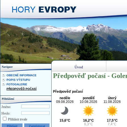
Úvod
Navigace
Předpověď počasí - Gol
OBECNÉ INFORMACE
POPIS VÝSTUPU
FOTOGALERIE
PŘEDPOVĚĎ POČASÍ
Předpověď počasí
neděle
pondělí
úterý
Přihlášení
09.08.2026
10.08.2026
11.08.2026
Jméno:
Heslo:
Přihlásit trvale
15,6°C
16,2°C
17,5°C
6,3°C
7,4°C