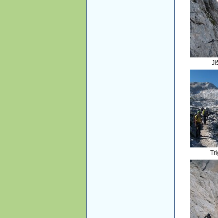
Ji
Tr