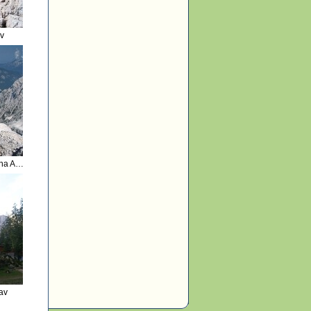
v
Pohled do doliny Vrata na Aljažev dom
av