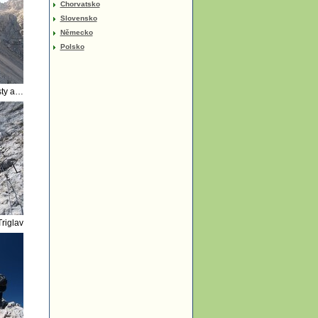
Chorvatsko
Slovensko
Německo
Polsko
Spojení Tominškovy cesty a cesty čez prag
riglav