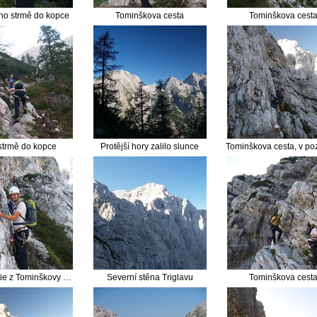
no strmě do kopce
Tominškova cesta
Tominškova cest
strmě do kopce
Protější hory zalilo slunce
Pěkné partie z Tominškovy cesty
Severní stěna Triglavu
Tominškova cest