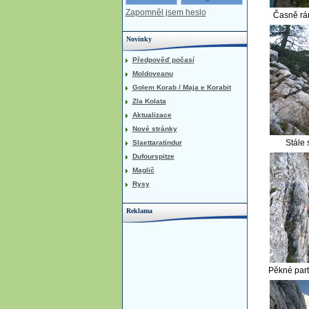
Zapomněl jsem heslo
Časně rá
Novinky
Předpověď počasí
Moldoveanu
Golem Korab / Maja e Korabit
Zla Kolata
Aktualizace
Nové stránky
Stále 
Slaettaratindur
Dufourspitze
Maglič
Rysy
Reklama