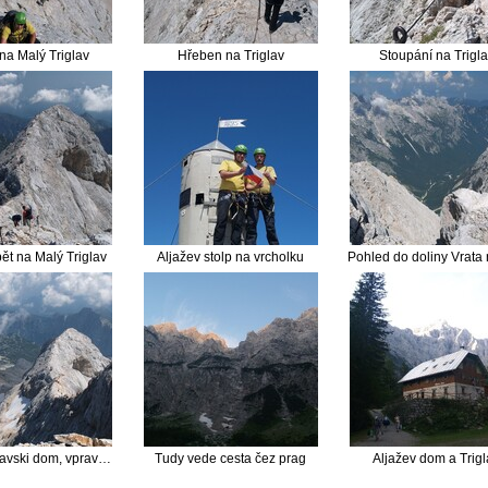
na Malý Triglav
Hřeben na Triglav
Stoupání na Trigla
ět na Malý Triglav
Aljažev stolp na vrcholku
Vlevo Triglavski dom, vpravo Malý Triglav
Tudy vede cesta čez prag
Aljažev dom a Trigl