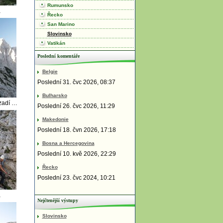
Rumunsko
a
Řecko
San Marino
Slovinsko
Vatikán
Poslední komentáře
Belgie
Poslední 31. čvc 2026, 08:37
Bulharsko
Tominškova cesta, v pozadí Trilgav
Poslední 26. čvc 2026, 11:29
Makedonie
Poslední 18. čvn 2026, 17:18
Bosna a Hercegovina
Poslední 10. kvě 2026, 22:29
Řecko
Poslední 23. čvc 2024, 10:21
a
Nejčtenější výstupy
Slovinsko