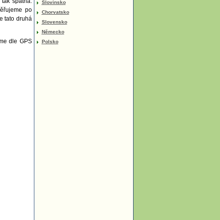
 tak špatná.
Slovinsko
měřujeme po
Chorvatsko
e tato druhá
Slovensko
Německo
jsme dle GPS
Polsko