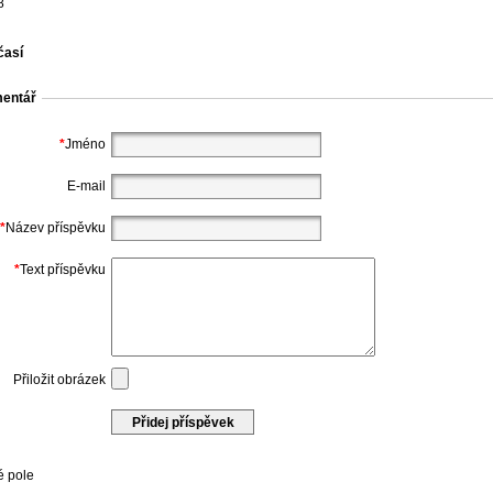
8
časí
mentář
*
Jméno
E-mail
*
Název příspěvku
*
Text příspěvku
Přiložit obrázek
é pole