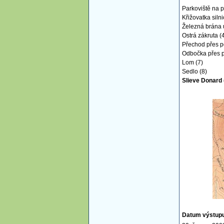
Parkoviště na p
Křižovatka silni
Železná brána u
Ostrá zákruta (
Přechod přes p
Odbočka přes p
Lom (7)
Sedlo (8)
Slieve Donard 
Datum výstup