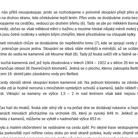
 nás příliš neuspokojuje, proto se rozhodujeme v polovině stoupání přejít přes 
5) na druhou stranu, kde očekáváme lepší terén. Přes vodu se dostáváme zcela be
apojujeme na cestičku, vedoucí po druhém břehu (6). Tady se jde po měkkém travn
emněji, občas se však měkkost mění v bažinu a musíme hledat nějaký méně mokrý
 jsou četné rostlinky s velkým bílým chmýřím, které přezdíváme na chlupaté kytky.
seti minutách chůze se dostáváme do nepěkného lomu (7), kde se spojují cesty 
ž pokračuje pouze jedna. Stoupání se stává stále mírnější a mírnější, až se ocit
zíme do sedla ke kamenné zdi Mourne Wall (8). Tady již fouká svěží vítr a řádně se 
 suchá-kamenná zeď, jež byla zbudována v letech 1904 – 1922 a v délce 35 km s
raničuje oblast 36 čtverečných kilometrů. Jedná se o plochu, kterou zakoupila Belf
em 18. století jako zásobárnu vody pro Belfast.
cesty obnáší strmé stoupání kolem kamenné zdi. Na jednom kilometru se zdoláv
edle zdi je hodně nerovná s množstvím vymletých schodů a kamenů, takže někteří 
zdi. Viklající se kameny ve výšce 1,5 – 2 m nad terénem však také nejsou t
as halí do mraků, fouká zde silný vítr a na pořad dne se dostávají rukavice a čep
nácti minutách přicházíme na vrcholek (9), který je vysoký 849 m. Jelikož j
mida z kamenů, můžeme se vyfotit v nadmořské výšce 853 m.
ytu a malém občerstvení se vydáváme na cestu zpět. Po stejné trase sestupujem
a parkoviště nyní míříme celou dobu po levé straně potoka, kudy vede zřejmě ofi