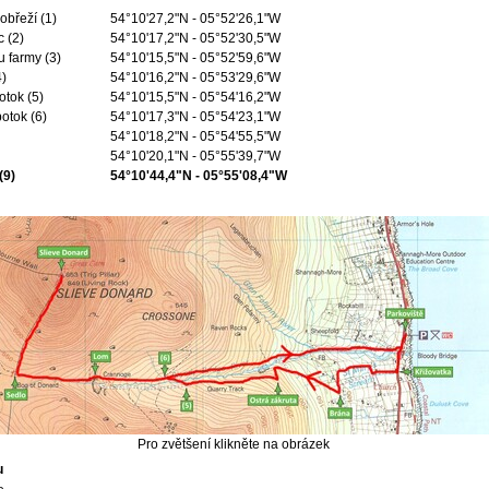
obřeží (1)
54°10'27,2"N - 05°52'26,1"W
c (2)
54°10'17,2"N - 05°52'30,5"W
 farmy (3)
54°10'15,5"N - 05°52'59,6"W
4)
54°10'16,2"N - 05°53'29,6"W
otok (5)
54°10'15,5"N - 05°54'16,2"W
otok (6)
54°10'17,3"N - 05°54'23,1"W
54°10'18,2"N - 05°54'55,5"W
54°10'20,1"N - 05°55'39,7"W
(9)
54°10'44,4"N - 05°55'08,4"W
Pro zvětšení klikněte na obrázek
u