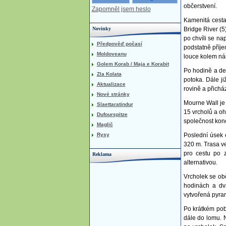
občerstvení.
Zapomněl jsem heslo
Kamenitá cesta
Novinky
Bridge River (
po chvíli se n
Předpověď počasí
podstatně příj
Moldoveanu
louce kolem nás
Golem Korab / Maja e Korabit
Po hodině a de
Zla Kolata
potoka. Dále ji
Aktualizace
rovině a přichá
Nové stránky
Mourne Wall je
Slaettaratindur
15 vrcholů a oh
Dufourspitze
společnost konc
Maglič
Rysy
Poslední úsek 
320 m. Trasa v
pro cestu po 
Reklama
alternativou.
Vrcholek se obč
hodinách a dva
vytvořená pyra
Po krátkém pob
dále do lomu. N