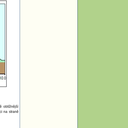
ě obtížnější
ci na straně