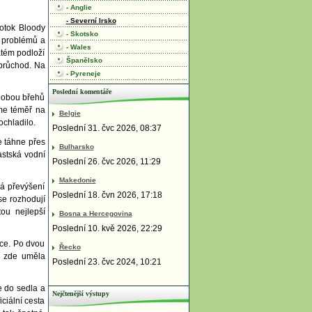
- Anglie
- Severní Irsko
potok Bloody
- Skotsko
z problémů a
- Wales
atém podloží
Španělsko
 průchod. Na
- Pyreneje
Poslední komentáře
z obou břehů
áme téměř na
Belgie
ochladilo.
Poslední 31. čvc 2026, 08:37
e táhne přes
Bulharsko
astská vodní
Poslední 26. čvc 2026, 11:29
Makedonie
á převýšení
Poslední 18. čvn 2026, 17:18
se rozhodují
ou nejlepší
Bosna a Hercegovina
Poslední 10. kvě 2026, 22:29
ice. Po dvou
Řecko
e zde uměla
Poslední 23. čvc 2024, 10:21
e do sedla a
Nejčtenější výstupy
ciální cesta