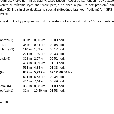
podní úsek také není nijak slavný, takže původní cesta po kamenech nebyla zase
věrem si můžeme vychutnat malé peřeje na říčce a pak již bez problémů s
koviště. Na silnici se dostáváme speciální dřevěnou brankou. Podle měření GPS j
kratší.
 výstup, krátký pobyt na vrcholku a sestup potřebovali 4 hod. a 16 minut, ušli 
obřeží (1)
31 m
0,00 km
00.00 hod.
c (2)
35 m
0,34 km
00.05 hod.
 farmy (3)
110 m
1,03 km
00.17 hod.
4)
221 m
1,80 km
00.33 hod.
otok (5)
318 m
2,67 km
00.51 hod.
414 m
3,39 km
01.10 hod.
531 m
4,34 km
01.33 hod.
(9)
849 m
5,29 km
02.12 /00.00 hod.
531 m
6,53 km
00.34 hod.
414 m
7,44 km
00.49 hod.
otok (6)
338 m
8,08 km
01.00 hod.
obřeží (1)
31 m
10,40 km
01.53 hod.
je 818 m.