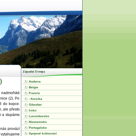
Západní Evropa
)
Andorra
Belgie
z nadmořské
Francie
nice (2). Po
- Korsika
ě do kopce.
Gibraltar
, ale přesto
Irsko
di a stupáme
Lucembursko
Nizozemsko
Portugalsko
 nás provází
Spojené království
é vytahujeme