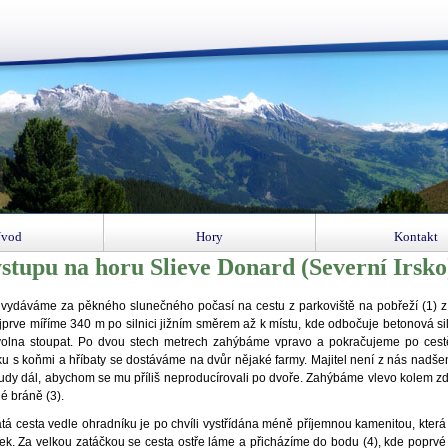
vod
Hory
Kontakt
ýstupu na horu Slieve Donard (Severní Irsko
 vydáváme za pěkného slunečného počasí na cestu z parkoviště na pobřeží (1) 
prve míříme 340 m po silnici jižním směrem až k místu, kde odbočuje betonová sil
volna stoupat. Po dvou stech metrech zahýbáme vpravo a pokračujeme po cest
 s koňmi a hříbaty se dostáváme na dvůr nějaké farmy. Majitel není z nás nadšen
udy dál, abychom se mu příliš neproducírovali po dvoře. Zahýbáme vlevo kolem z
é bráně (3).
tá cesta vedle ohradníku je po chvíli vystřídána méně příjemnou kamenitou, která
sek. Za velkou zatáčkou se cesta ostře láme a přicházíme do bodu (4), kde poprv