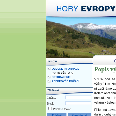
Ú
Navigace
Popis v
OBECNÉ INFORMACE
POPIS VÝSTUPU
FOTOGALERIE
V 9.37 hod. se
PŘEDPOVĚĎ POČASÍ
výšky 31 m. Nej
ní začínáme z
Přihlášení
Kolem ohradníku
Jméno:
nám ukazuje, k
vzhůru k železn
Heslo:
Přihlásit trvale
Příjemná travna
další dlouhý ú