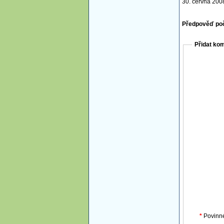
30. června 200
Předpověď po
Přidat ko
*
Povinn