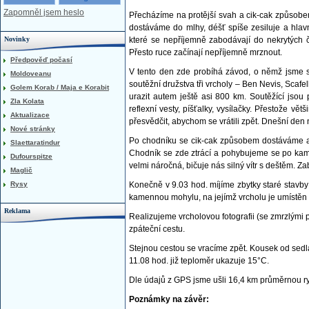
Zapomněl jsem heslo
Přecházíme na protější svah a cik-cak způsob
dostáváme do mlhy, déšť spíše zesiluje a hlavně
Novinky
které se nepříjemně zabodávají do nekrytých čá
Přesto ruce začínají nepříjemně mrznout.
Předpověď počasí
V tento den zde probíhá závod, o němž jsme se
Moldoveanu
soutěžní družstva tři vrcholy – Ben Nevis, Sca
Golem Korab / Maja e Korabit
urazit autem ještě asi 800 km. Soutěžící jsou
Zla Kolata
reflexní vesty, píšťalky, vysílačky. Přestože vět
Aktualizace
přesvědčit, abychom se vrátili zpět. Dnešní den
Nové stránky
Po chodníku se cik-cak způsobem dostáváme až 
Slaettaratindur
Chodník se zde ztrácí a pohybujeme se po ka
Dufourspitze
velmi náročná, bičuje nás silný vítr s deštěm. Z
Maglič
Rysy
Konečně v 9.03 hod. míjíme zbytky staré stav
kamennou mohylu, na jejímž vrcholu je umístěn t
Reklama
Realizujeme vrcholovou fotografii (se zmrzlými 
zpáteční cestu.
Stejnou cestou se vracíme zpět. Kousek od sedla
11.08 hod. již teploměr ukazuje 15°C.
Dle údajů z GPS jsme ušli 16,4 km průměrnou ry
Poznámky na závěr: