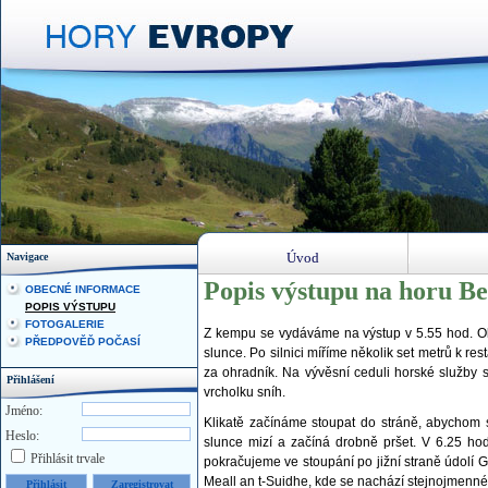
Úvod
Navigace
Popis výstupu na horu Be
OBECNÉ INFORMACE
POPIS VÝSTUPU
FOTOGALERIE
Z kempu se vydáváme na výstup v 5.55 hod. Obl
PŘEDPOVĚĎ POČASÍ
slunce. Po silnici míříme několik set metrů k re
za ohradník. Na vývěsní ceduli horské služby 
Přihlášení
vrcholku sníh.
Jméno:
Klikatě začínáme stoupat do stráně, abychom s
Heslo:
slunce mizí a začíná drobně pršet. V 6.25 ho
Přihlásit trvale
pokračujeme ve stoupání po jižní straně údolí
Meall an t-Suidhe, kde se nachází stejnojmenné