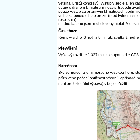
většina turistů končí svůj výstup v sedle a jen čá
údaje o drsném klimatu a množství tragédií uv
pouze výstup za příznivým klimatických podmíne
vrcholku bojuje o holé přežití (před týdnem jsm
resp. sníh).
na dně batohu jsem měl uložený mobil. V dešti na
Čas chůze
Kemp – vrchol 3 hod. a 8 minut., zpátky 2 hod. a
Převýšení
Výškový rozdíl je 1 327 m, nastoupáno dle GPS
Náročnost
Byť se nejedná o mimořádně vysokou horu, stou
příznivého počasí obtížnost střední, v případě 
není profesionální výbava) v boj o přežití.