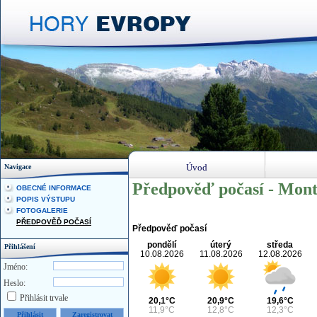
Úvod
Navigace
Předpověď počasí - Mont
OBECNÉ INFORMACE
POPIS VÝSTUPU
FOTOGALERIE
PŘEDPOVĚĎ POČASÍ
Předpověď počasí
pondělí
úterý
středa
Přihlášení
10.08.2026
11.08.2026
12.08.2026
Jméno:
Heslo:
Přihlásit trvale
20,1°C
20,9°C
19,6°C
11,9°C
12,8°C
12,3°C