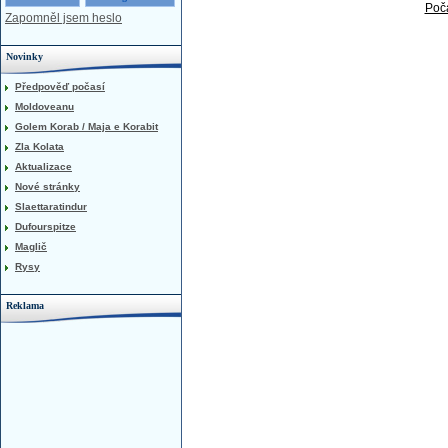
Poča
Zapomněl jsem heslo
Novinky
Předpověď počasí
Moldoveanu
Golem Korab / Maja e Korabit
Zla Kolata
Aktualizace
Nové stránky
Slaettaratindur
Dufourspitze
Maglič
Rysy
Reklama