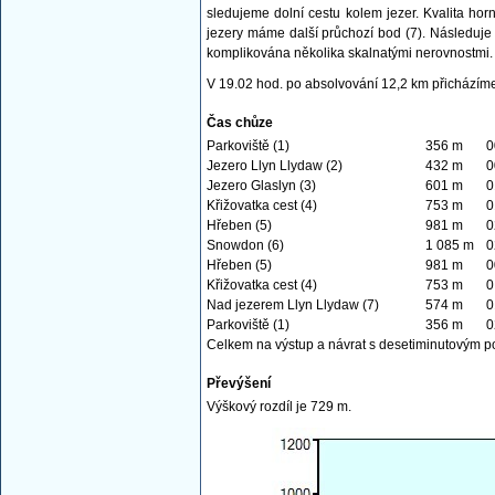
sledujeme dolní cestu kolem jezer. Kvalita hor
jezery máme další průchozí bod (7). Následuje 
komplikována několika skalnatými nerovnostmi.
V 19.02 hod. po absolvování 12,2 km přicházíme
Čas chůze
Parkoviště (1)
356 m
0
Jezero Llyn Llydaw (2)
432 m
0
Jezero Glaslyn (3)
601 m
0
Křižovatka cest (4)
753 m
0
Hřeben (5)
981 m
0
Snowdon (6)
1 085 m
0
Hřeben (5)
981 m
0
Křižovatka cest (4)
753 m
0
Nad jezerem Llyn Llydaw (7)
574 m
0
Parkoviště (1)
356 m
0
Celkem na výstup a návrat s desetiminutovým pob
Převýšení
Výškový rozdíl je 729 m.