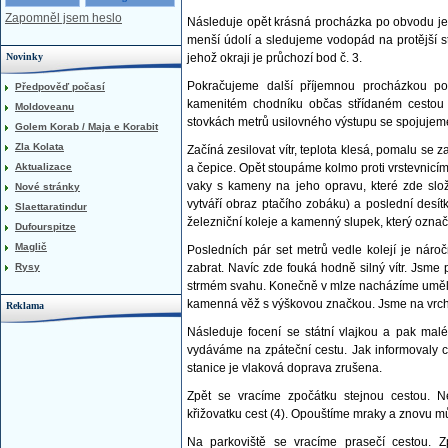
Zapomněl jsem heslo
Následuje opět krásná procházka po obvodu je
menší údolí a sledujeme vodopád na protější s
Novinky
jehož okraji je průchozí bod č. 3.
Pokračujeme další příjemnou procházkou po
Předpověď počasí
kamenitém chodníku občas střídaném cestou 
Moldoveanu
stovkách metrů usilovného výstupu se spojujeme
Golem Korab / Maja e Korabit
Zla Kolata
Začíná zesilovat vítr, teplota klesá, pomalu s
Aktualizace
a čepice. Opět stoupáme kolmo proti vrstevnicím
vaky s kameny na jeho opravu, které zde slož
Nové stránky
vytváří obraz ptačího zobáku) a poslední desí
Slaettaratindur
železniční koleje a kamenný slupek, který označu
Dufourspitze
Maglič
Posledních pár set metrů vedle kolejí je náro
Rysy
zabrat. Navíc zde fouká hodně silný vítr. Jsme
strmém svahu. Konečně v mlze nacházíme uměle 
kamenná věž s výškovou značkou. Jsme na vrch
Reklama
Následuje focení se státní vlajkou a pak malé
vydáváme na zpáteční cestu. Jak informovaly c
stanice je vlaková doprava zrušena.
Zpět se vracíme zpočátku stejnou cestou. N
křižovatku cest (4). Opouštíme mraky a znovu m
Na parkoviště se vracíme prasečí cestou. 