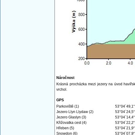
Náročnost
Krásná procházka mezi jezery na úvod havířsk
vrchol.
GPS
Parkoviště (1)
53°04´49,1
Jezero Llyn Llydaw (2)
53°04´24,5
Jezero Glaslyn (3)
53°04´14,4
Křižovatka cest (4)
53°04´22,2
Hřeben (5)
53°04´21,9
Snowdon (6)
53°04´07,9