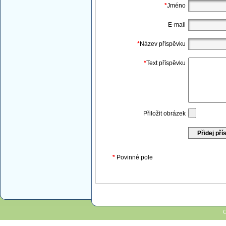
*
Jméno
E-mail
*
Název příspěvku
*
Text příspěvku
Přiložit obrázek
*
Povinné pole
C