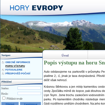
Úvod
Navigace
Popis výstupu na horu S
OBECNÉ INFORMACE
POPIS VÝSTUPU
FOTOGALERIE
Auto odstavujeme na parkovišti v průsmyku P
PŘEDPOVĚĎ POČASÍ
platíme 2,- £, jinak je taxa dvojnásobná. Pře
déšť však nehrozí.
Přihlášení
Krásnou štěrkovou a jen místy kamenitou cesto
Jméno:
cesty. Zpočátku mírně do kopce, pak dlouhou dob
Heslo:
Llyn Teyrn. Jsme trochu zaskočeni vodovodním 
Přihlásit trvale
parku. Po kamenitém chodníku následuje menší
části rozděleno umělým chodníkem. Na jeho konc