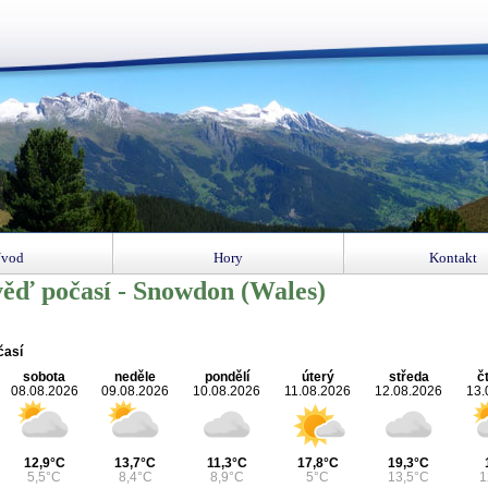
vod
Hory
Kontakt
ěď počasí - Snowdon (Wales)
časí
sobota
neděle
pondělí
úterý
středa
č
08.08.2026
09.08.2026
10.08.2026
11.08.2026
12.08.2026
13.
12,9°C
13,7°C
11,3°C
17,8°C
19,3°C
5,5°C
8,4°C
8,9°C
5°C
13,5°C
1