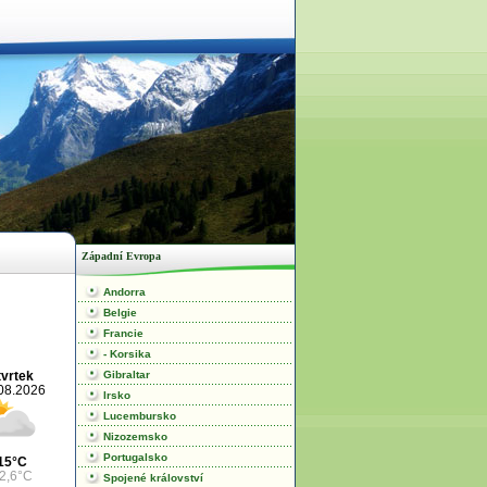
Západní Evropa
Andorra
Belgie
Francie
- Korsika
Gibraltar
tvrtek
08.2026
Irsko
Lucembursko
Nizozemsko
Portugalsko
15°C
2,6°C
Spojené království