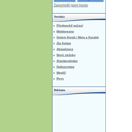
Zapomněl jsem heslo
Novinky
Předpověď počasí
Moldoveanu
Golem Korab / Maja e Korabit
Zla Kolata
Aktualizace
Nové stránky
Slaettaratindur
Dufourspitze
Maglič
Rysy
Reklama