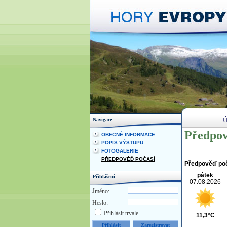
Ú
Navigace
Předpov
OBECNÉ INFORMACE
POPIS VÝSTUPU
FOTOGALERIE
PŘEDPOVĚĎ POČASÍ
Předpověď po
pátek
Přihlášení
07.08.2026
Jméno:
Heslo:
Přihlásit trvale
11,3°C