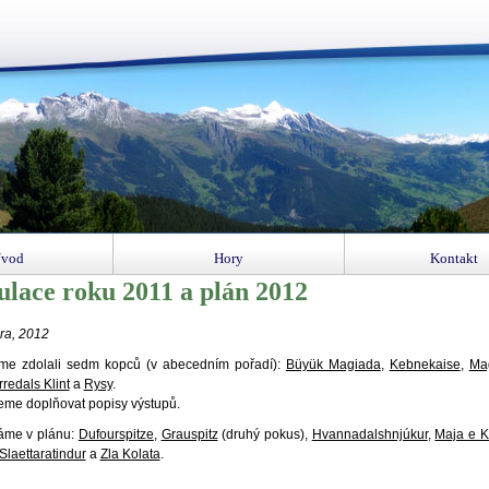
vod
Hory
Kontakt
ulace roku 2011 a plán 2012
ra, 2012
sme zdolali sedm kopců (v abecedním pořadí):
Büyük Magiada
,
Kebnekaise
,
Mag
rredals Klint
a
Rysy
.
me doplňovat popisy výstupů.
áme v plánu:
Dufourspitze
,
Grauspitz
(druhý pokus),
Hvannadalshnjúkur
,
Maja e K
Slaettaratindur
a
Zla Kolata
.