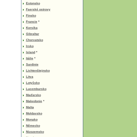
Estonsko
Faerské ostrovy
Finsko
Francie
*
Korsika
Gibraltar
Chorvatsko
Irsko
Island
*
Itálie
*
Sardinie
Lichtenštejnsko
Litva
Lotyšsko
Lucembursko
Maďarsko
Makedonie
*
Malta
Moldavsko
Monako
Německo
Nizozemsko