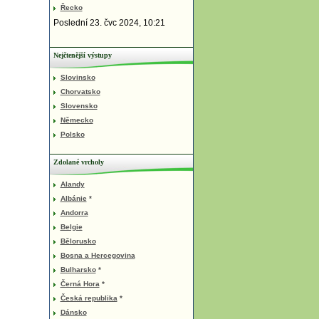
Řecko
Poslední 23. čvc 2024, 10:21
Nejčtenější výstupy
Slovinsko
Chorvatsko
Slovensko
Německo
Polsko
Zdolané vrcholy
Alandy
Albánie
*
Andorra
Belgie
Bělorusko
Bosna a Hercegovina
Bulharsko
*
Černá Hora
*
Česká republika
*
Dánsko