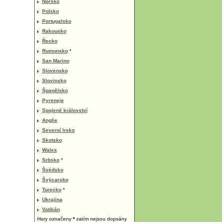
Norsko
Polsko
Portugalsko
Rakousko
Řecko
Rumunsko
*
San Marino
Slovensko
Slovinsko
Španělsko
Pyreneje
Spojené království
Anglie
Severní Irsko
Skotsko
Wales
Srbsko
*
Švédsko
Švýcarsko
Turecko
*
Ukrajina
Vatikán
Hory označeny
*
zatím nejsou dopsány