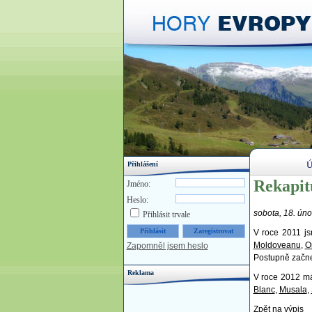
Ú
Přihlášení
Rekapit
Jméno:
Heslo:
sobota, 18. úno
Přihlásit trvale
V roce 2011 j
Moldoveanu
,
O
Zapomněl jsem heslo
Postupně začne
Reklama
V roce 2012 m
Blanc
,
Musala
,
Zpět na výpis